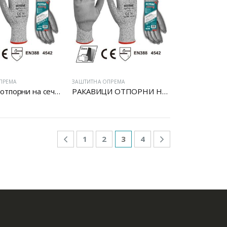
Батериски сет
Батериски сет Брусалица и Бормашина 20V
ПРЕМА
ЗАШТИТНА ОПРЕМА
Ракавици отпорни на сечење
РАКАВИЦИ ОТПОРНИ НА СЕЧЕЊЕ
Батериски сет Ротирачки Чекан и Бормашина 20V
1
2
3
4