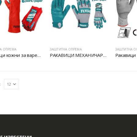
Батериски сет
Батериски сет
Батериски сет Брусалица и Бормашина 20V
Батериски сет Брусалица и Бормашина 20V
А ОПРЕМА
ЗАШТИТНА ОПРЕМА
ЗАШТИТНА О
Ракавици кожни за варење
РАКАВИЦИ МЕХАНИЧАРСКИ
Батериски сет Ротирачки Чекан и Бормашина 20V
Батериски сет Ротирачки Чекан и Бормашина 20V
:
Е ИЗВЕСТЕНИ