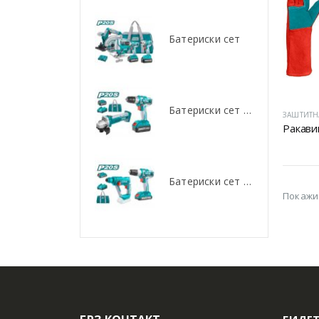
Батериски сет
Батериски сет
Батериски сет Брусалица и Бормашина 20V
Батериски сет Брусалица и Бормашина 20V
ЗАШТИТН
Батериски сет Ротирачки Чекан и Бормашина 20V
Батериски сет Ротирачки Чекан и Бормашина 20V
Покажи
БИДЕТ