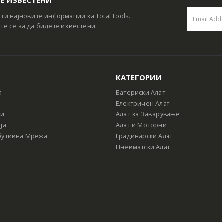
 ги најновите информации за Total Tools.
те се за да бидете известени.
КАТЕГОРИИ
а
Батериски Алат
Електричен Алат
ти
Алат за Заварување
ја
Алат и Моторни
бутивна Мрежа
Градинарски Алат
Пневматски Алат