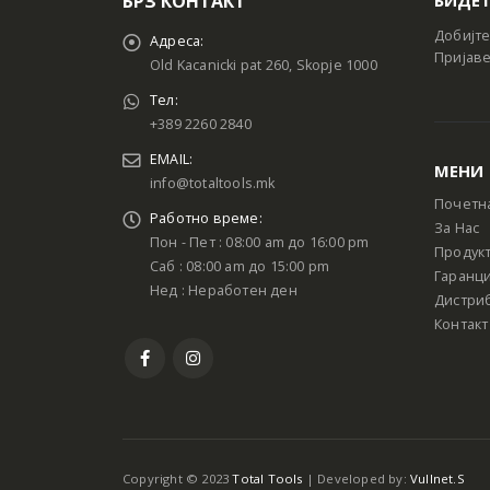
БРЗ КОНТАКТ
Добијте
Адреса:
Пријаве
Old Kacanicki pat 260, Skopje 1000
Тел:
+389 2260 2840
EMAIL:
МЕНИ
info@totaltools.mk
Почетн
Работно време:
За Нас
Пон - Пет : 08:00 am до 16:00 pm
Продук
Саб : 08:00 am до 15:00 pm
Гаранци
Нед : Неработен ден
Дистри
Контакт
Copyright © 2023
Total Tools
| Developed by:
Vullnet.S