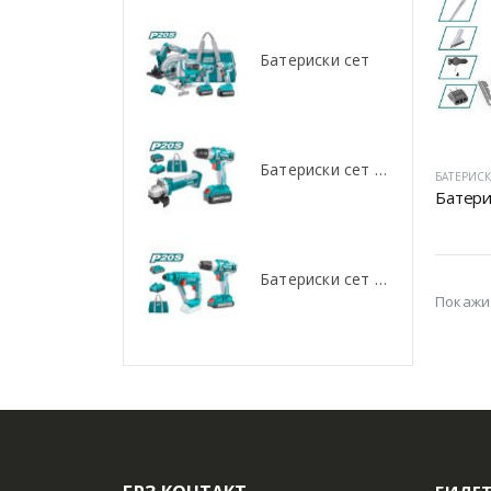
Батериски сет
Батериски сет
Батериски сет Брусалица и Бормашина 20V
Батериски сет Брусалица и Бормашина 20V
БАТЕРИСК
Батери
Батериски сет Ротирачки Чекан и Бормашина 20V
Батериски сет Ротирачки Чекан и Бормашина 20V
Покажи
БИДЕТ