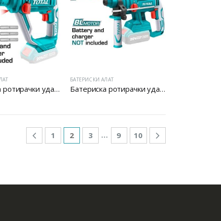
Батериски сет
Батериски сет Брусалица и Бормашина 20V
ЛАТ
БАТЕРИСКИ АЛАТ
Батериска ротирачки ударен чекан
Батериска ротирачки ударен чекан
Батериски сет Ротирачки Чекан и Бормашина 20V
…
1
2
3
9
10