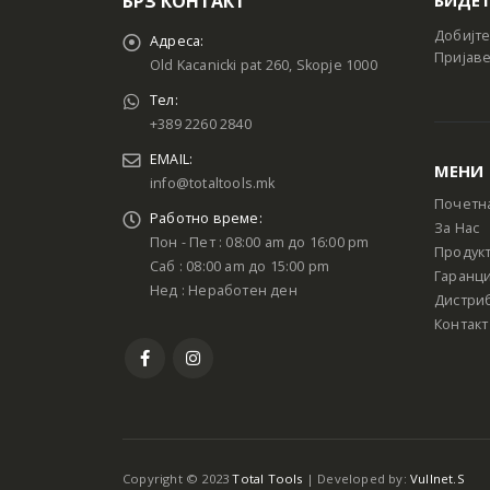
БРЗ КОНТАКТ
Добијте
Адреса:
Пријаве
Old Kacanicki pat 260, Skopje 1000
Тел:
+389 2260 2840
EMAIL:
МЕНИ
info@totaltools.mk
Почетн
Работно време:
За Нас
Пон - Пет : 08:00 am до 16:00 pm
Продук
Саб : 08:00 am до 15:00 pm
Гаранци
Нед : Неработен ден
Дистри
Контакт
Copyright © 2023
Total Tools
| Developed by:
Vullnet.S