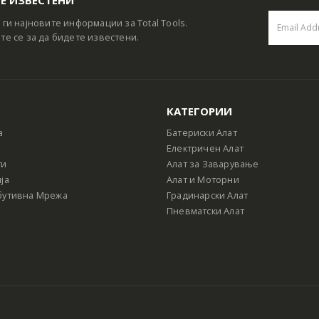
 ги најновите информации за Total Tools.
те се за да бидете известени.
КАТЕГОРИИ
а
Батериски Алат
Електричен Алат
ти
Алат за Заварување
ја
Алат и Моторни
бутивна Мрежа
Градинарски Алат
Пневматски Алат