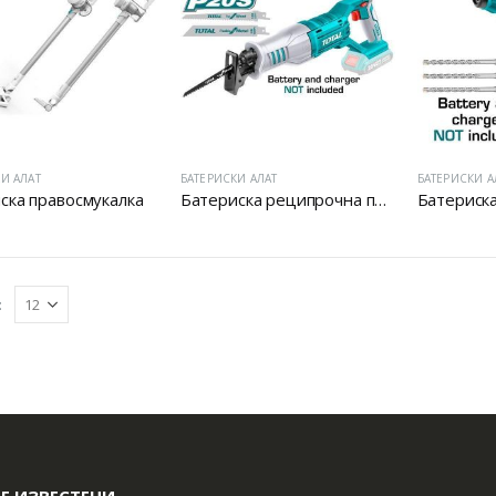
Батериски сет
Батериски сет
Батериски сет Брусалица и Бормашина 20V
Батериски сет Брусалица и Бормашина 20V
И АЛАТ
БАТЕРИСКИ АЛАТ
БАТЕРИСКИ А
ска правосмукалка
Батериска реципрочна пила
Батериски сет Ротирачки Чекан и Бормашина 20V
Батериски сет Ротирачки Чекан и Бормашина 20V
:
Е ИЗВЕСТЕНИ