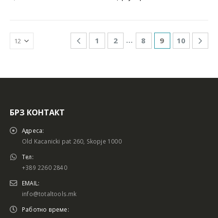
…
1
2
8
9
10
БРЗ КОНТАКТ
Адреса:
Old Kacanicki pat 260, Skopje 1000
Тел:
+389 2260 2840
EMAIL:
info@totaltools.mk
Работно време: