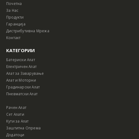
Почетна
За Нас
Продукти
Гаранција
Дистрибутивна Мрежа
Контакт
КАТЕГОРИИ
Батериски Алат
Електричен Алат
Алат за Заварување
Алат и Моторни
Градинарски Алат
Пневматски Алат
Рачен Алат
Сет Алати
Кути за Алат
Заштитна Опрема
Додатоци