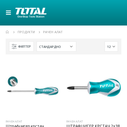
ПРОДУКТИ
РАЧЕН АЛАТ
ФИЛТЕР
РАЧЕН АЛАТ
РАЧЕН АЛАТ
Штрафцигер крстач
ШТРАФЦИГЕР КРСТАЧ 2×38