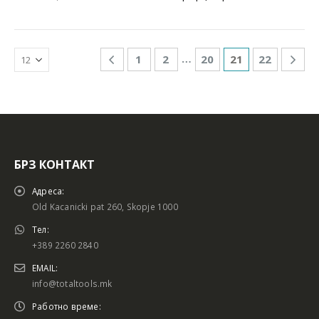
…
1
2
20
21
22
БРЗ КОНТАКТ
Адреса:
Old Kacanicki pat 260, Skopje 1000
Тел:
+389 2260 2840
EMAIL:
info@totaltools.mk
Работно време: