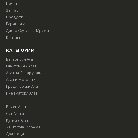
Почетна
За Нас
Продукти
Гаранција
Дистрибутивна Мрежа
Контакт
КАТЕГОРИИ
Батериски Алат
Електричен Алат
Алат за Заварување
Алат и Моторни
Градинарски Алат
Пневматски Алат
Рачен Алат
Сет Алати
Кути за Алат
Заштитна Опрема
Додатоци