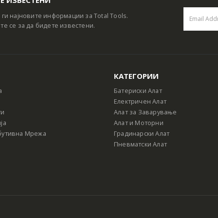
 ги најновите информации за Total Tools.
те се за да бидете известени.
КАТЕГОРИИ
а
Батериски Алат
Електричен Алат
ти
Алат за Заварување
ја
Алат и Моторни
бутивна Мрежа
Градинарски Алат
Пневматски Алат