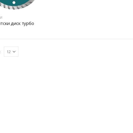
ЦИ
тски диск турбо
: