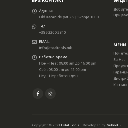
БРЗ КОНТАКТ
Добијте
Адреса:
Пријаве
Old Kacanicki pat 260, Skopje 1000
Тел:
+389 2260 2840
EMAIL:
МЕНИ
info@totaltools.mk
Почетн
Работно време:
За Нас
Пон - Пет : 08:00 am до 16:00 pm
Продук
Саб : 08:00 am до 15:00 pm
Гаранци
Нед : Неработен ден
Дистри
Контакт
Copyright © 2023
Total Tools
| Developed by:
Vullnet.S