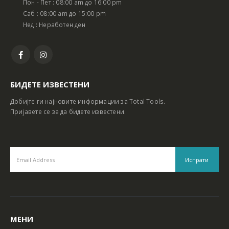
Пон - Пет : 08:00 am до 16:00 pm
Батериски сет Ротирачки Чекан и Бормашина 20V
Батериски сет Ротирачки Чекан и Бормашина 20V
Саб : 08:00 am до 15:00 pm
Нед : Неработен ден
БИДЕТЕ ИЗВЕСТЕНИ
Добијте ги најновите информации за Total Tools.
Пријавете се за да бидете известени.
МЕНИ