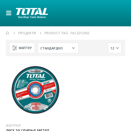
ПРОДУКТИ
PRODUCT TAG -
TAC2212302
ФИЛТЕР
ДОДАТОЦИ
диск за сечење метал