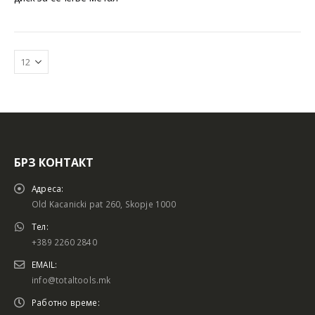
БРЗ КОНТАКТ
Батериски сет
Батериски сет
Адреса:
Old Kacanicki pat 260, Skopje 1000
Тел:
+389 2260 2840
Батериски сет Брусалица и Бормашина 20V
Батериски сет Брусалица и Бормашина 20V
EMAIL:
info@totaltools.mk
Работно време: