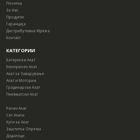
Почетна
За Нас
Продукти
Гаранција
Дистрибутивна Мрежа
Контакт
КАТЕГОРИИ
Батериски Алат
Електричен Алат
Алат за Заварување
Алат и Моторни
Градинарски Алат
Пневматски Алат
Рачен Алат
Сет Алати
Кути за Алат
Заштитна Опрема
Додатоци