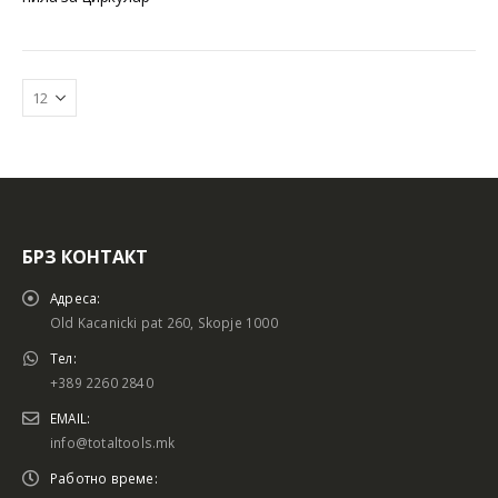
БРЗ КОНТАКТ
Батериски сет
Батериски сет
Адреса:
Old Kacanicki pat 260, Skopje 1000
Тел:
+389 2260 2840
Батериски сет Брусалица и Бормашина 20V
Батериски сет Брусалица и Бормашина 20V
EMAIL:
info@totaltools.mk
Работно време: