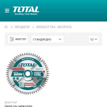
ПРОДУКТИ
PRODUCT TAG -
TAC231413
ФИЛТЕР
ДОДАТОЦИ
пила за циркулар