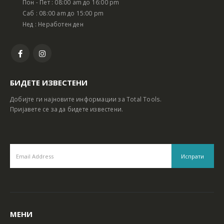
Пон - Пет : 08:00 am до 16:00 pm
Батериски сет Ротирачки Чекан и Бормашина 20V
Батериски сет Ротирачки Чекан и Бормашина 20V
Саб : 08:00 am до 15:00 pm
Нед : Неработен ден
БИДЕТЕ ИЗВЕСТЕНИ
Добијте ги најновите информации за Total Tools.
Пријавете се за да бидете известени.
МЕНИ