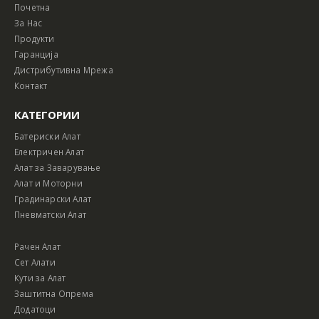
Почетна
За Нас
Продукти
Гаранција
Дистрибутивна Мрежа
Контакт
КАТЕГОРИИ
Батериски Алат
Електричен Алат
Алат за Заварување
Алат и Моторни
Градинарски Алат
Пневматски Алат
Рачен Алат
Сет Алати
Кути за Алат
Заштитна Опрема
Додатоци