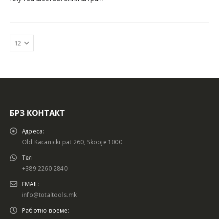
БРЗ КОНТАКТ
Батериски сет
Батериски сет
Адреса:
Old Kacanicki pat 260, Skopje 1000
Тел:
+389 2260 2840
Батериски сет Брусалица и Бормашина 20V
Батериски сет Брусалица и Бормашина 20V
EMAIL:
info@totaltools.mk
Работно време: