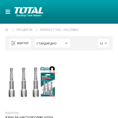
ПРОДУКТИ
PRODUCT TAG -
TAC270831
ФИЛТЕР
ДОДАТОЦИ
Клуч за шестоаголни штрафови