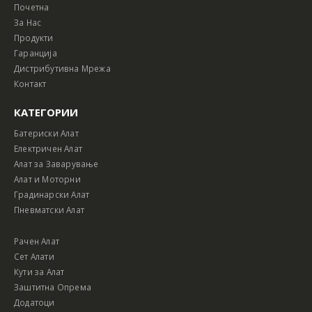
Почетна
За Нас
Продукти
Гаранција
Дистрибутивна Мрежа
Контакт
КАТЕГОРИИ
Батериски Алат
Електричен Алат
Алат за Заварување
Алат и Моторни
Градинарски Алат
Пневматски Алат
Рачен Алат
Сет Алати
Кути за Алат
Заштитна Опрема
Додатоци