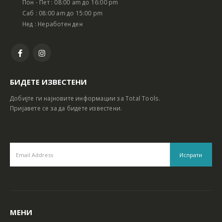
Пон - Пет : 08:00 am до 16:00 pm
Батериски сет Ротирачки Чекан и Бормашина 20V
Батериски сет Ротирачки Чекан и Бормашина 20V
Саб : 08:00 am до 15:00 pm
Нед : Неработен ден
БИДЕТЕ ИЗВЕСТЕНИ
Добијте ги најновите информации за Total Tools.
Пријавете се за да бидете известени.
МЕНИ