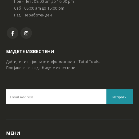
Пон - Пет : 08:00 am до 16:00 pm
Батериски сет Ротирачки Чекан и Бормашина 20V
Батериски сет Ротирачки Чекан и Бормашина 20V
Саб : 08:00 am до 15:00 pm
Нед : Неработен ден
БИДЕТЕ ИЗВЕСТЕНИ
Добијте ги најновите информации за Total Tools.
Пријавете се за да бидете известени.
МЕНИ