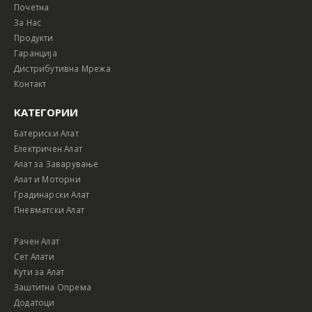
Почетна
За Нас
Продукти
Гаранција
Дистрибутивна Мрежа
Контакт
КАТЕГОРИИ
Батериски Алат
Електричен Алат
Алат за Заварување
Алат и Моторни
Градинарски Алат
Пневматски Алат
Рачен Алат
Сет Алати
Кути за Алат
Заштитна Опрема
Додатоци