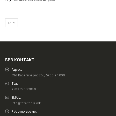
БРЗ КОНТАКТ
Батериски сет
Батериски сет
Адреса:
Old Kacanicki pat 260, Skopje 1000
Тел:
+389 2260 2840
Батериски сет Брусалица и Бормашина 20V
Батериски сет Брусалица и Бормашина 20V
EMAIL:
info@totaltools.mk
Работно време: