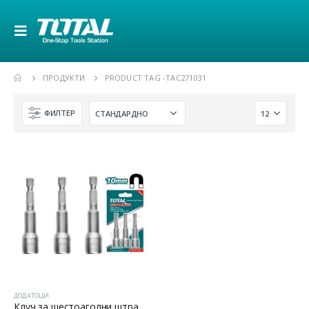
ПРОДУКТИ
PRODUCT TAG -
TAC271031
ФИЛТЕР
ДОДАТОЦИ
Клуч за шестоаголни штрафови