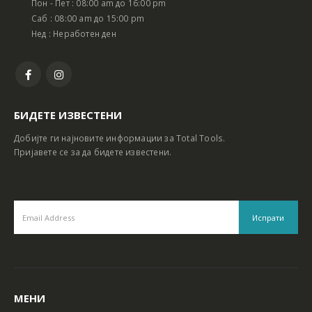
Пон - Пет : 08:00 am до 16:00 pm
Батериски сет Ротирачки Чекан и Бормашина 20V
Батериски сет Ротирачки Чекан и Бормашина 20V
Саб : 08:00 am до 15:00 pm
Нед : Неработен ден
БИДЕТЕ ИЗВЕСТЕНИ
Добијте ги најновите информации за Total Tools.
Пријавете се за да бидете известени.
МЕНИ