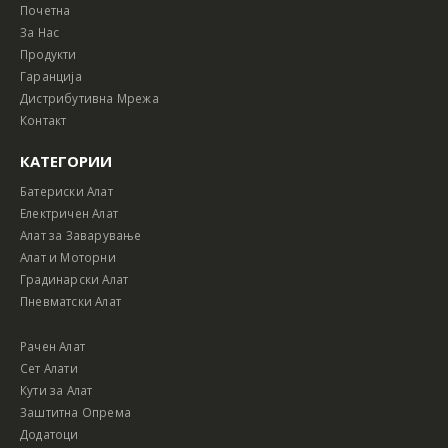
Почетна
За Нас
Продукти
Гаранција
Дистрибутивна Мрежа
Контакт
КАТЕГОРИИ
Батериски Алат
Електричен Алат
Алат за Заварување
Алат и Моторни
Градинарски Алат
Пневматски Алат
Рачен Алат
Сет Алати
Кути за Алат
Заштитна Опрема
Додатоци