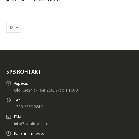
БРЗ КОНТАКТ
Батериски сет
Батериски сет
Адреса:
Old Kacanicki pat 260, Skopje 1000
Тел:
+389 2260 2840
Батериски сет Брусалица и Бормашина 20V
Батериски сет Брусалица и Бормашина 20V
EMAIL:
info@totaltools.mk
Работно време: