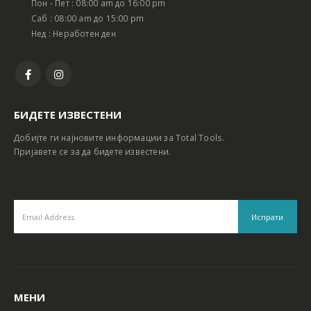
Пон - Пет : 08:00 am до 16:00 pm
Батериски сет Ротирачки Чекан и Бормашина 20V
Батериски сет Ротирачки Чекан и Бормашина 20V
Саб : 08:00 am до 15:00 pm
Нед : Неработен ден
БИДЕТЕ ИЗВЕСТЕНИ
Добијте ги најновите информации за Total Tools.
Пријавете се за да бидете известени.
МЕНИ