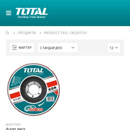
ПРОДУКТИ
PRODUCT TAG -
TAC631151
ФИЛТЕР
ДОДАТОЦИ
флап диск