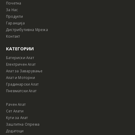
Почетна
За Нас
Продукти
Гаранција
Дистрибутивна Мрежа
Контакт
КАТЕГОРИИ
Батериски Алат
Електричен Алат
Алат за Заварување
Алат и Моторни
Градинарски Алат
Пневматски Алат
Рачен Алат
Сет Алати
Кути за Алат
Заштитна Опрема
Додатоци