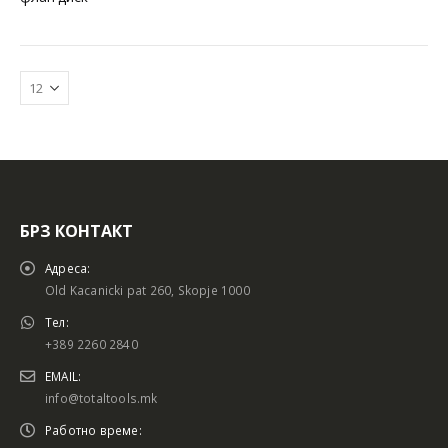
БРЗ КОНТАКТ
Батериски сет
Батериски сет
Адреса:
Old Kacanicki pat 260, Skopje 1000
Тел:
+389 2260 2840
Батериски сет Брусалица и Бормашина 20V
Батериски сет Брусалица и Бормашина 20V
EMAIL:
info@totaltools.mk
Работно време: