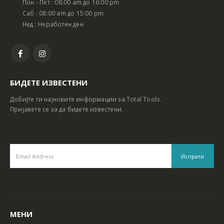
Пон - Пет : 08:00 am до 16:00 pm
Батериски сет Ротирачки Чекан и Бормашина 20V
Батериски сет Ротирачки Чекан и Бормашина 20V
Саб : 08:00 am до 15:00 pm
Нед : Неработен ден
БИДЕТЕ ИЗВЕСТЕНИ
Добијте ги најновите информации за Total Tools.
Пријавете се за да бидете известени.
МЕНИ