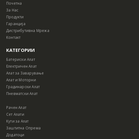
Почетна
За Нас
Продукти
Гаранција
Дистрибутивна Мрежа
Контакт
КАТЕГОРИИ
Батериски Алат
Електричен Алат
Алат за Заварување
Алат и Моторни
Градинарски Алат
Пневматски Алат
Рачен Алат
Сет Алати
Кути за Алат
Заштитна Опрема
Додатоци