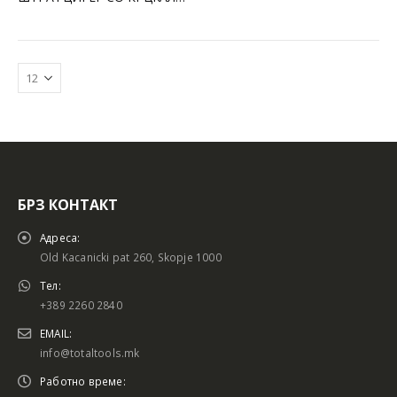
БРЗ КОНТАКТ
Батериски сет
Батериски сет
Адреса:
Old Kacanicki pat 260, Skopje 1000
Тел:
+389 2260 2840
Батериски сет Брусалица и Бормашина 20V
Батериски сет Брусалица и Бормашина 20V
EMAIL:
info@totaltools.mk
Работно време: