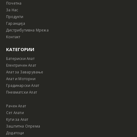
Почетна
За Нас
Продукти
Гаранција
Дистрибутивна Мрежа
Контакт
КАТЕГОРИИ
Батериски Алат
Електричен Алат
Алат за Заварување
Алат и Моторни
Градинарски Алат
Пневматски Алат
Рачен Алат
Сет Алати
Кути за Алат
Заштитна Опрема
Додатоци