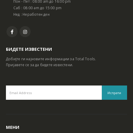
Пон - Пет : 08:00 am до 16:00 pm
Батериски сет Ротирачки Чекан и Бормашина 20V
Батериски сет Ротирачки Чекан и Бормашина 20V
Саб : 08:00 am до 15:00 pm
Нед : Неработен ден
БИДЕТЕ ИЗВЕСТЕНИ
Добијте ги најновите информации за Total Tools.
Пријавете се за да бидете известени.
МЕНИ