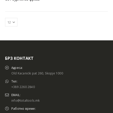
БРЗ КОНТАКТ
Батериски сет
Батериски сет
Адреса:
Old Kacanicki pat 260, Skopje 1000
Тел:
+389 2260 2840
Батериски сет Брусалица и Бормашина 20V
Батериски сет Брусалица и Бормашина 20V
EMAIL:
info@totaltools.mk
Работно време: