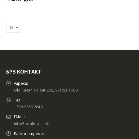
БРЗ КОНТАКТ
Батериски сет
Батериски сет
Адреса:
Old Kacanicki pat 260, Skopje 1000
Тел:
+389 2260 2840
Батериски сет Брусалица и Бормашина 20V
Батериски сет Брусалица и Бормашина 20V
EMAIL:
info@totaltools.mk
Работно време: