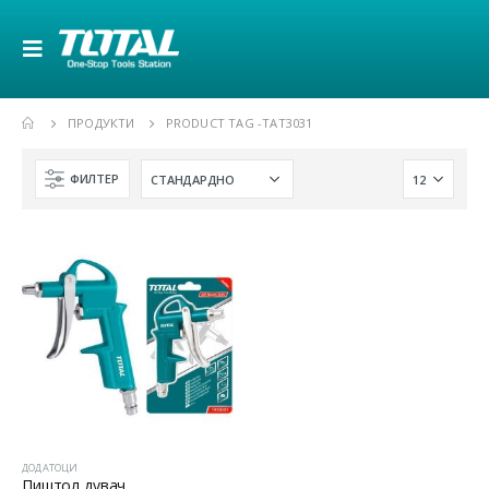
ПРОДУКТИ
PRODUCT TAG -
TAT3031
ФИЛТЕР
ДОДАТОЦИ
Пиштол дувач