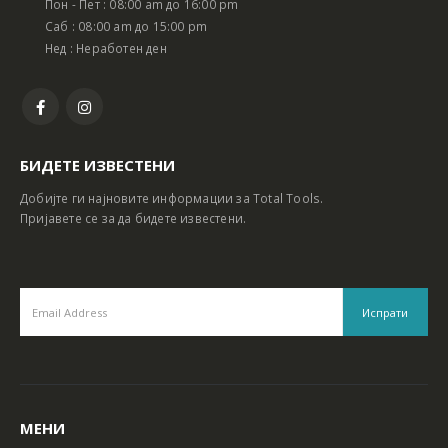
Пон - Пет : 08:00 am до 16:00 pm
Батериски сет Ротирачки Чекан и Бормашина 20V
Батериски сет Ротирачки Чекан и Бормашина 20V
Саб : 08:00 am до 15:00 pm
Нед : Неработен ден
БИДЕТЕ ИЗВЕСТЕНИ
Добијте ги најновите информации за Total Tools.
Пријавете се за да бидете известени.
МЕНИ