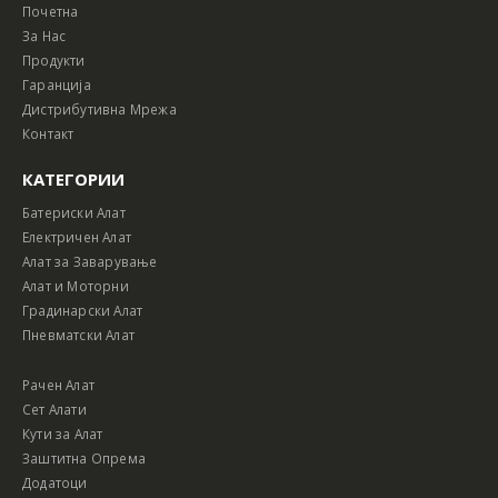
Почетна
За Нас
Продукти
Гаранција
Дистрибутивна Мрежа
Контакт
КАТЕГОРИИ
Батериски Алат
Електричен Алат
Алат за Заварување
Алат и Моторни
Градинарски Алат
Пневматски Алат
Рачен Алат
Сет Алати
Кути за Алат
Заштитна Опрема
Додатоци