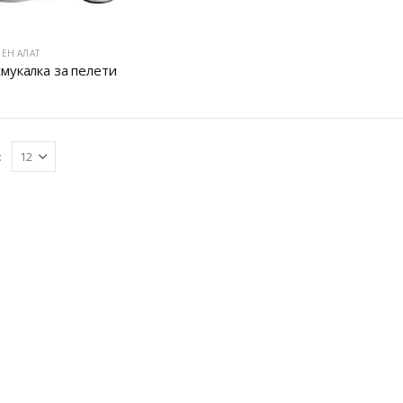
ЕН АЛАТ
мукалка за пелети
: