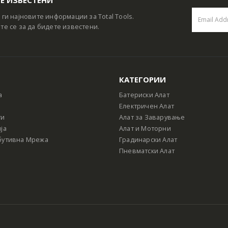
 ги најновите информации за Total Tools.
те се за да бидете известени.
КАТЕГОРИИ
а
Батериски Алат
Електричен Алат
ти
Алат за Заварување
ја
Алат и Моторни
бутивна Мрежа
Градинарски Алат
Пневматски Алат