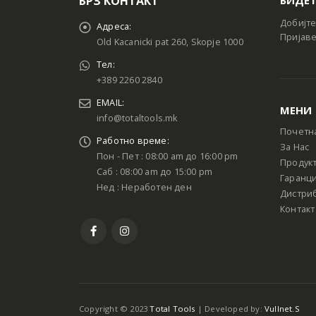
БРЗ КОНТАКТ
Добијте
Адреса:
Пријаве
Old Kacanicki pat 260, Skopje 1000
Тел:
+389 2260 2840
EMAIL:
МЕНИ
info@totaltools.mk
Почетн
Работно време:
За Нас
Пон - Пет : 08:00 am до 16:00 pm
Продук
Саб : 08:00 am до 15:00 pm
Гаранци
Нед : Неработен ден
Дистри
Контакт
Copyright © 2023
Total Tools
| Developed by:
Vullnet.S