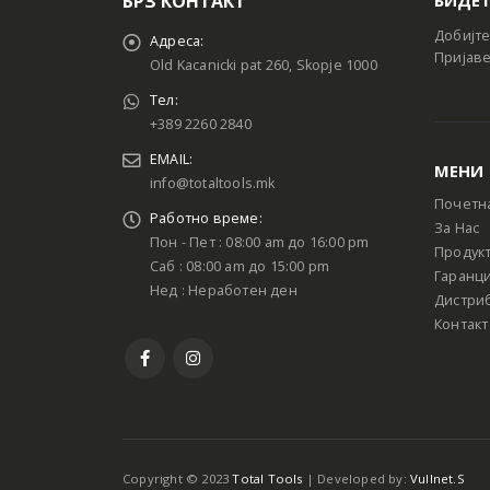
БРЗ КОНТАКТ
Добијте
Адреса:
Пријаве
Old Kacanicki pat 260, Skopje 1000
Тел:
+389 2260 2840
EMAIL:
МЕНИ
info@totaltools.mk
Почетн
Работно време:
За Нас
Пон - Пет : 08:00 am до 16:00 pm
Продук
Саб : 08:00 am до 15:00 pm
Гаранци
Нед : Неработен ден
Дистри
Контакт
Copyright © 2023
Total Tools
| Developed by:
Vullnet.S