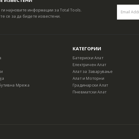
 ги најновите информации за Total Tools.
те се за да бидете известени.
КАТЕГОРИИ
а
Батериски Алат
Електричен Алат
ти
Алат за Заварување
ја
Алат и Моторни
бутивна Мрежа
Градинарски Алат
Пневматски Алат