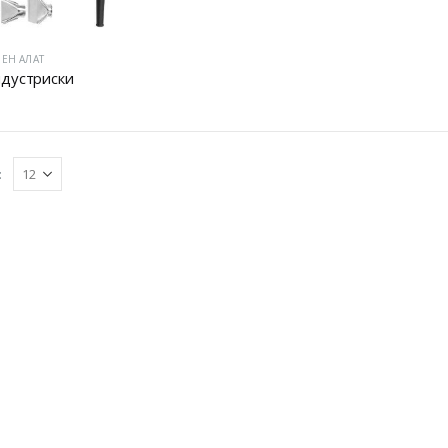
ЕН АЛАТ
дустриски
: