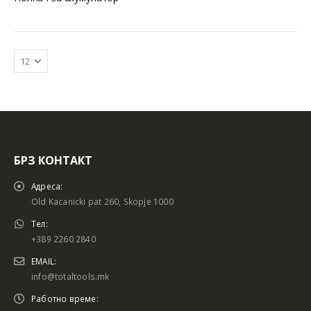
БРЗ КОНТАКТ
Батериски сет
Батериски сет
Адреса:
Old Kacanicki pat 260, Skopje 1000
Тел:
+389 2260 2840
Батериски сет Брусалица и Бормашина 20V
Батериски сет Брусалица и Бормашина 20V
EMAIL:
info@totaltools.mk
Работно време: