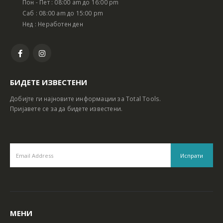
Пон - Пет : 08:00 am до 16:00 pm
Батериски сет Ротирачки Чекан и Бормашина 20V
Батериски сет Ротирачки Чекан и Бормашина 20V
Саб : 08:00 am до 15:00 pm
Нед : Неработен ден
БИДЕТЕ ИЗВЕСТЕНИ
Добијте ги најновите информации за Total Tools.
Пријавете се за да бидете известени.
МЕНИ