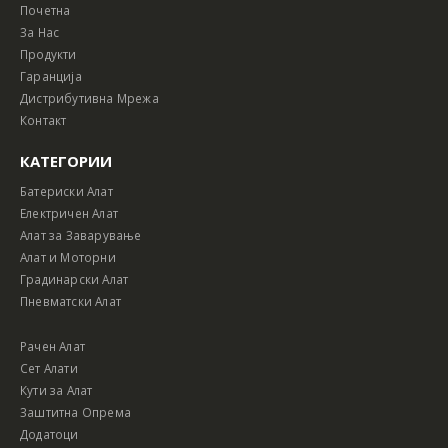
Почетна
За Нас
Продукти
Гаранција
Дистрибутивна Мрежа
Контакт
КАТЕГОРИИ
Батериски Алат
Електричен Алат
Алат за Заварување
Алат и Моторни
Градинарски Алат
Пневматски Алат
Рачен Алат
Сет Алати
Кути за Алат
Заштитна Опрема
Додатоци