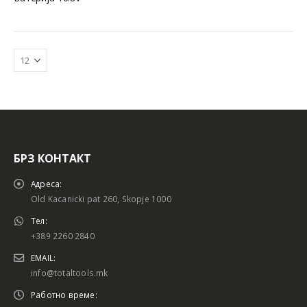
БРЗ КОНТАКТ
Батериски сет
Батериски сет
Адреса:
Old Kacanicki pat 260, Skopje 1000
Тел:
+389 2260 2840
Батериски сет Брусалица и Бормашина 20V
Батериски сет Брусалица и Бормашина 20V
EMAIL:
info@totaltools.mk
Работно време: