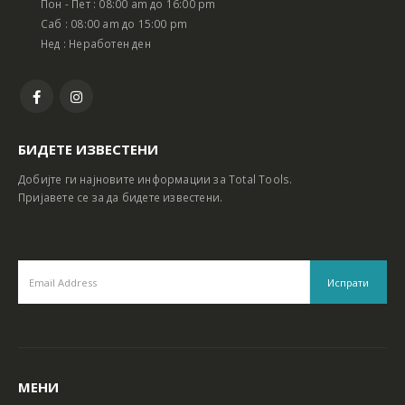
Пон - Пет : 08:00 am до 16:00 pm
Батериски сет Ротирачки Чекан и Бормашина 20V
Батериски сет Ротирачки Чекан и Бормашина 20V
Саб : 08:00 am до 15:00 pm
Нед : Неработен ден
БИДЕТЕ ИЗВЕСТЕНИ
Добијте ги најновите информации за Total Tools.
Пријавете се за да бидете известени.
МЕНИ