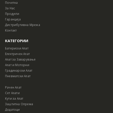
Почетна
За Нас
Продукти
Гаранција
Дистрибутивна Мрежа
Контакт
КАТЕГОРИИ
Батериски Алат
Електричен Алат
Алат за Заварување
Алат и Моторни
Градинарски Алат
Пневматски Алат
Рачен Алат
Сет Алати
Кути за Алат
Заштитна Опрема
Додатоци