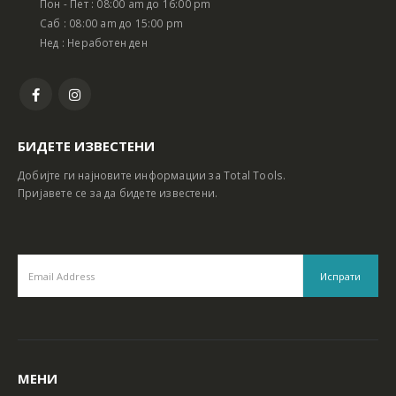
Пон - Пет : 08:00 am до 16:00 pm
Батериски сет Ротирачки Чекан и Бормашина 20V
Батериски сет Ротирачки Чекан и Бормашина 20V
Саб : 08:00 am до 15:00 pm
Нед : Неработен ден
БИДЕТЕ ИЗВЕСТЕНИ
Добијте ги најновите информации за Total Tools.
Пријавете се за да бидете известени.
МЕНИ