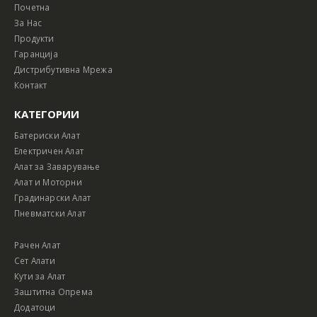
Почетна
За Нас
Продукти
Гаранција
Дистрибутивна Мрежа
Контакт
КАТЕГОРИИ
Батериски Алат
Електричен Алат
Алат за Заварување
Алат и Моторни
Градинарски Алат
Пневматски Алат
Рачен Алат
Сет Алати
Кути за Алат
Заштитна Опрема
Додатоци