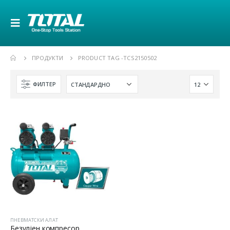
ПРОДУКТИ
PRODUCT TAG -
TCS2150502
ФИЛТЕР
ПНЕВМАТСКИ АЛАТ
Безулјен компресор