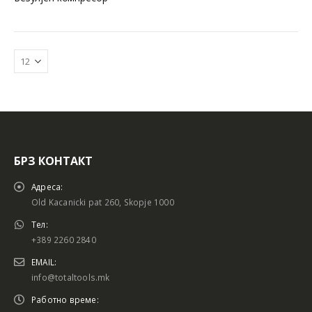
БРЗ КОНТАКТ
Батериски сет
Батериски сет
Адреса:
Old Kacanicki pat 260, Skopje 1000
Тел:
+389 2260 2840
Батериски сет Брусалица и Бормашина 20V
Батериски сет Брусалица и Бормашина 20V
EMAIL:
info@totaltools.mk
Работно време: