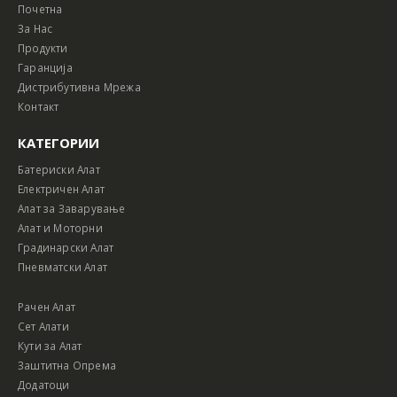
Почетна
За Нас
Продукти
Гаранција
Дистрибутивна Мрежа
Контакт
КАТЕГОРИИ
Батериски Алат
Електричен Алат
Алат за Заварување
Алат и Моторни
Градинарски Алат
Пневматски Алат
Рачен Алат
Сет Алати
Кути за Алат
Заштитна Опрема
Додатоци