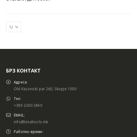
БРЗ КОНТАКТ
Батериски сет
Батериски сет
Адреса:
Old Kacanicki pat 260, Skopje 1000
Тел:
+389 2260 2840
Батериски сет Брусалица и Бормашина 20V
Батериски сет Брусалица и Бормашина 20V
EMAIL:
info@totaltools.mk
Работно време: