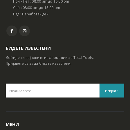
Пон - Пет : 08:00 am до 16:00 pm
Батериски сет Ротирачки Чекан и Бормашина 20V
Батериски сет Ротирачки Чекан и Бормашина 20V
Саб : 08:00 am до 15:00 pm
Нед : Неработен ден
БИДЕТЕ ИЗВЕСТЕНИ
Добијте ги најновите информации за Total Tools.
Пријавете се за да бидете известени.
МЕНИ