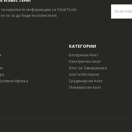
 ги најновите информации за Total Tools.
те се за да бидете известени.
КАТЕГОРИИ
а
Батериски Алат
Електричен Алат
ти
Алат за Заварување
ја
Алат и Моторни
бутивна Мрежа
Градинарски Алат
Пневматски Алат