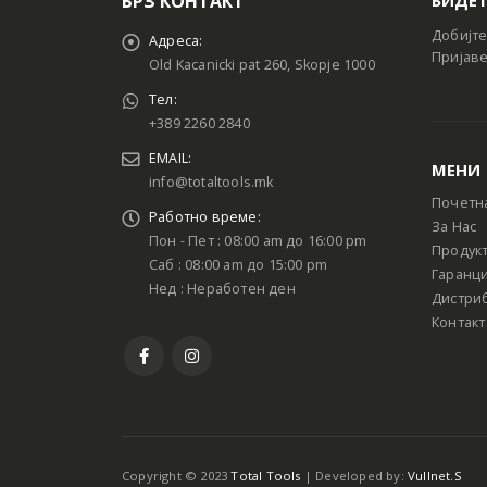
БРЗ КОНТАКТ
Добијте
Адреса:
Пријаве
Old Kacanicki pat 260, Skopje 1000
Тел:
+389 2260 2840
EMAIL:
МЕНИ
info@totaltools.mk
Почетн
Работно време:
За Нас
Пон - Пет : 08:00 am до 16:00 pm
Продук
Саб : 08:00 am до 15:00 pm
Гаранци
Нед : Неработен ден
Дистри
Контакт
Copyright © 2023
Total Tools
| Developed by:
Vullnet.S