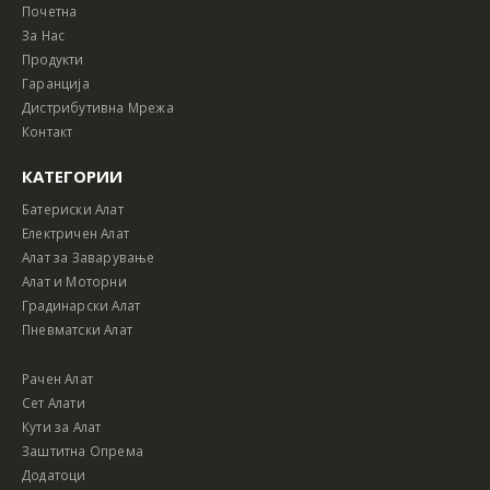
Почетна
За Нас
Продукти
Гаранција
Дистрибутивна Мрежа
Контакт
КАТЕГОРИИ
Батериски Алат
Електричен Алат
Алат за Заварување
Алат и Моторни
Градинарски Алат
Пневматски Алат
Рачен Алат
Сет Алати
Кути за Алат
Заштитна Опрема
Додатоци