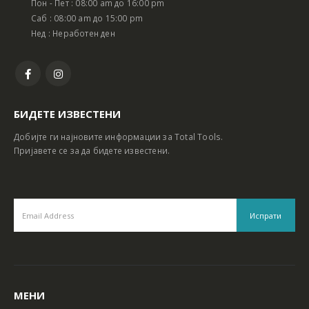
Пон - Пет : 08:00 am до 16:00 pm
Батериски сет Ротирачки Чекан и Бормашина 20V
Батериски сет Ротирачки Чекан и Бормашина 20V
Саб : 08:00 am до 15:00 pm
Нед : Неработен ден
БИДЕТЕ ИЗВЕСТЕНИ
Добијте ги најновите информации за Total Tools.
Пријавете се за да бидете известени.
МЕНИ