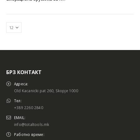
БРЗ КОНТАКТ
Батериски сет
Батериски сет
Адреса:
Old Kacanicki pat 260, Skopje 1000
Тел:
+389 2260 2840
Батериски сет Брусалица и Бормашина 20V
Батериски сет Брусалица и Бормашина 20V
EMAIL:
info@totaltools.mk
Работно време: