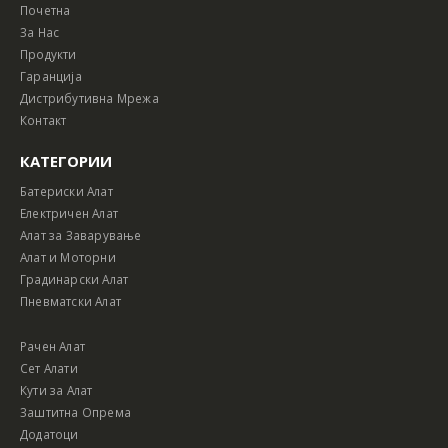
Почетна
За Нас
Продукти
Гаранција
Дистрибутивна Мрежа
Контакт
КАТЕГОРИИ
Батериски Алат
Електричен Алат
Алат за Заварување
Алат и Моторни
Градинарски Алат
Пневматски Алат
Рачен Алат
Сет Алати
Кути за Алат
Заштитна Опрема
Додатоци