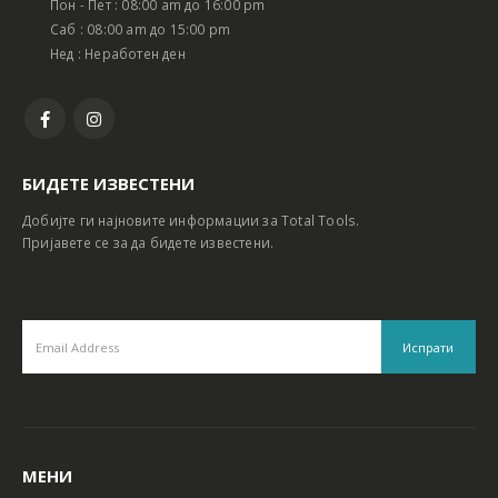
Пон - Пет : 08:00 am до 16:00 pm
Батериски сет Ротирачки Чекан и Бормашина 20V
Батериски сет Ротирачки Чекан и Бормашина 20V
Саб : 08:00 am до 15:00 pm
Нед : Неработен ден
БИДЕТЕ ИЗВЕСТЕНИ
Добијте ги најновите информации за Total Tools.
Пријавете се за да бидете известени.
МЕНИ