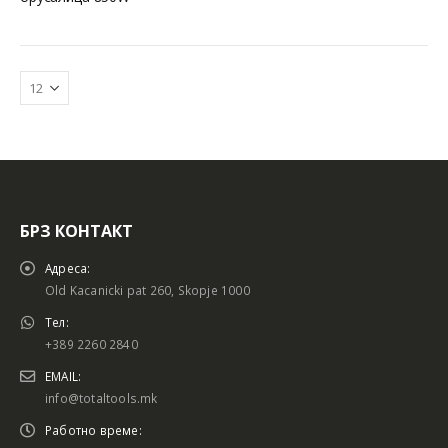
БРЗ КОНТАКТ
Батериски сет
Батериски сет
Адреса:
Old Kacanicki pat 260, Skopje 1000
Тел:
+389 2260 2840
Батериски сет Брусалица и Бормашина 20V
Батериски сет Брусалица и Бормашина 20V
EMAIL:
info@totaltools.mk
Работно време: