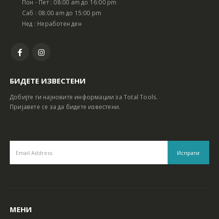
Пон - Пет : 08:00 am до 16:00 pm
Батериски сет Ротирачки Чекан и Бормашина 20V
Батериски сет Ротирачки Чекан и Бормашина 20V
Саб : 08:00 am до 15:00 pm
Нед : Неработен ден
БИДЕТЕ ИЗВЕСТЕНИ
Добијте ги најновите информации за Total Tools.
Пријавете се за да бидете известени.
МЕНИ