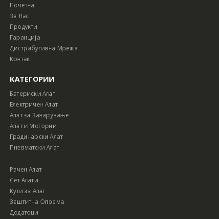
Почетна
За Нас
Продукти
Гаранција
Дистрибутивна Мрежа
Контакт
КАТЕГОРИИ
Батериски Алат
Електричен Алат
Алат за Заварување
Алат и Моторни
Градинарски Алат
Пневматски Алат
Рачен Алат
Сет Алати
Кути за Алат
Заштитна Опрема
Додатоци