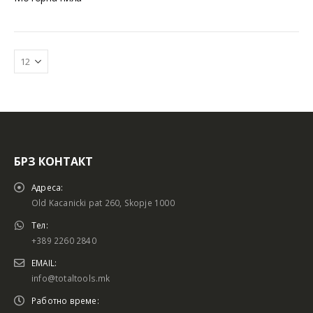
БРЗ КОНТАКТ
Батериски сет
Батериски сет
Адреса:
Old Kacanicki pat 260, Skopje 1000
Тел:
+389 2260 2840
Батериски сет Брусалица и Бормашина 20V
Батериски сет Брусалица и Бормашина 20V
EMAIL:
info@totaltools.mk
Работно време: