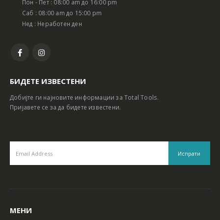
Пон - Пет : 08:00 am до 16:00 pm
Батериски сет Ротирачки Чекан и Бормашина 20V
Батериски сет Ротирачки Чекан и Бормашина 20V
Саб : 08:00 am до 15:00 pm
Нед : Неработен ден
БИДЕТЕ ИЗВЕСТЕНИ
Добијте ги најновите информации за Total Tools.
Пријавете се за да бидете известени.
МЕНИ