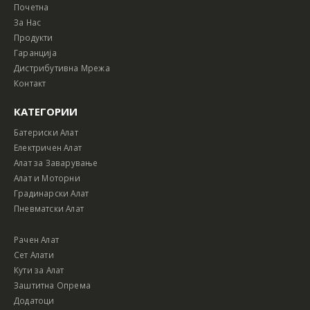
Почетна
За Нас
Продукти
Гаранција
Дистрибутивна Мрежа
Контакт
КАТЕГОРИИ
Батериски Алат
Електричен Алат
Алат за Заварување
Алат и Моторни
Градинарски Алат
Пневматски Алат
Рачен Алат
Сет Алати
Кути за Алат
Заштитна Опрема
Додатоци