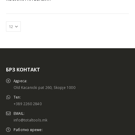
БРЗ КОНТАКТ
Батериски сет
Батериски сет
Адреса:
Old Kacanicki pat 260, Skopje 1000
Тел:
+389 2260 2840
Батериски сет Брусалица и Бормашина 20V
Батериски сет Брусалица и Бормашина 20V
EMAIL:
info@totaltools.mk
Работно време: