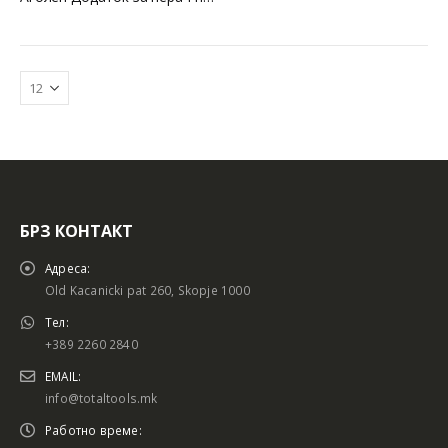
БРЗ КОНТАКТ
Батериски сет
Батериски сет
Адреса:
Old Kacanicki pat 260, Skopje 1000
Тел:
+389 2260 2840
Батериски сет Брусалица и Бормашина 20V
Батериски сет Брусалица и Бормашина 20V
EMAIL:
info@totaltools.mk
Работно време: