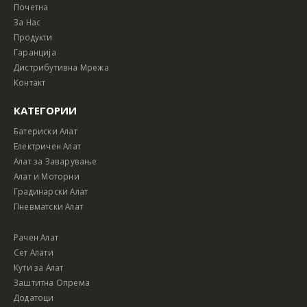
Почетна
За Нас
Продукти
Гаранција
Дистрибутивна Мрежа
Контакт
КАТЕГОРИИ
Батериски Алат
Електричен Алат
Алат за Заварување
Алат и Моторни
Градинарски Алат
Пневматски Алат
Рачен Алат
Сет Алати
Кути за Алат
Заштитна Опрема
Додатоци