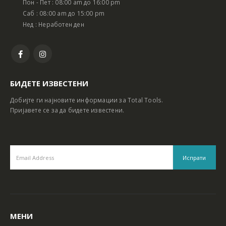
Пон - Пет : 08:00 am до 16:00 pm
Батериски сет Ротирачки Чекан и Бормашина 20V
Батериски сет Ротирачки Чекан и Бормашина 20V
Саб : 08:00 am до 15:00 pm
Нед : Неработен ден
БИДЕТЕ ИЗВЕСТЕНИ
Добијте ги најновите информации за Total Tools.
Пријавете се за да бидете известени.
МЕНИ