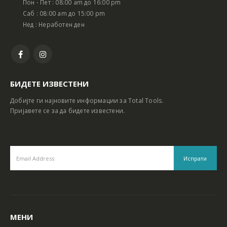
Пон - Пет : 08:00 am до 16:00 pm
Батериски сет Ротирачки Чекан и Бормашина 20V
Батериски сет Ротирачки Чекан и Бормашина 20V
Саб : 08:00 am до 15:00 pm
Нед : Неработен ден
БИДЕТЕ ИЗВЕСТЕНИ
Добијте ги најновите информации за Total Tools.
Пријавете се за да бидете известени.
МЕНИ