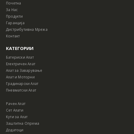
Почетна
За Нас
Продукти
Гаранција
Дистрибутивна Мрежа
Контакт
КАТЕГОРИИ
Батериски Алат
Електричен Алат
Алат за Заварување
Алат и Моторни
Градинарски Алат
Пневматски Алат
Рачен Алат
Сет Алати
Кути за Алат
Заштитна Опрема
Додатоци