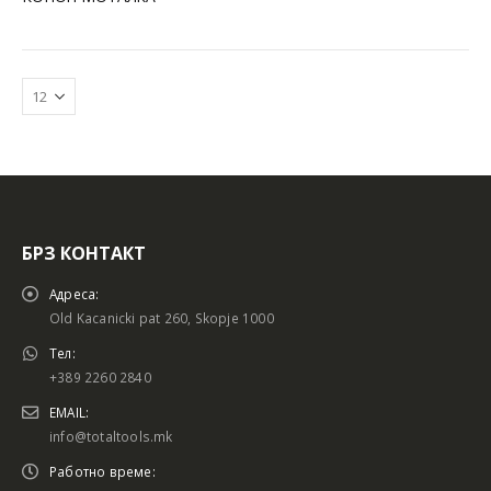
БРЗ КОНТАКТ
Батериски сет
Батериски сет
Адреса:
Old Kacanicki pat 260, Skopje 1000
Тел:
+389 2260 2840
Батериски сет Брусалица и Бормашина 20V
Батериски сет Брусалица и Бормашина 20V
EMAIL:
info@totaltools.mk
Работно време: