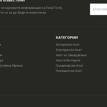
 ги најновите информации за Total Tools.
те се за да бидете известени.
КАТЕГОРИИ
а
Батериски Алат
Електричен Алат
ти
Алат за Заварување
ја
Алат и Моторни
бутивна Мрежа
Градинарски Алат
Пневматски Алат