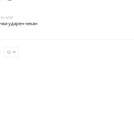
ЕН АЛАТ
чки ударен чекан
: