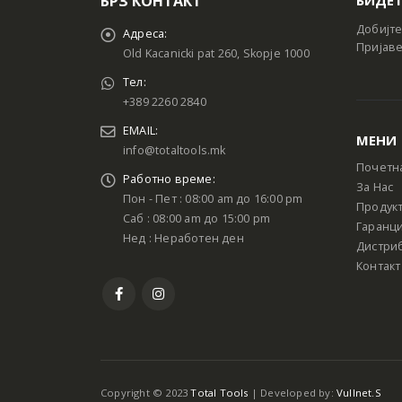
БРЗ КОНТАКТ
Добијте
Адреса:
Пријаве
Old Kacanicki pat 260, Skopje 1000
Тел:
+389 2260 2840
EMAIL:
МЕНИ
info@totaltools.mk
Почетн
Работно време:
За Нас
Пон - Пет : 08:00 am до 16:00 pm
Продук
Саб : 08:00 am до 15:00 pm
Гаранци
Нед : Неработен ден
Дистри
Контакт
Copyright © 2023
Total Tools
| Developed by:
Vullnet.S