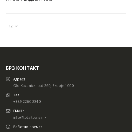
БРЗ КОНТАКТ
Батериски сет
Батериски сет
Адреса:
Old Kacanicki pat 260, Skopje 1000
Тел:
+389 2260 2840
Батериски сет Брусалица и Бормашина 20V
Батериски сет Брусалица и Бормашина 20V
EMAIL:
info@totaltools.mk
Работно време: