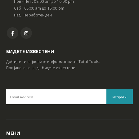
Пон - Пет : 08:00 am до 16:00 pm
Батериски сет Ротирачки Чекан и Бормашина 20V
Батериски сет Ротирачки Чекан и Бормашина 20V
Саб : 08:00 am до 15:00 pm
Нед : Неработен ден
БИДЕТЕ ИЗВЕСТЕНИ
Добијте ги најновите информации за Total Tools.
Пријавете се за да бидете известени.
МЕНИ