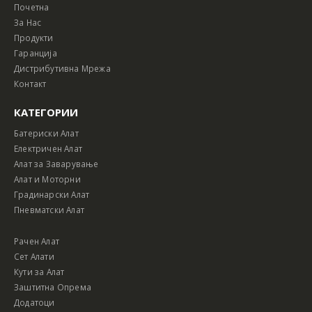
Почетна
За Нас
Продукти
Гаранција
Дистрибутивна Мрежа
Контакт
КАТЕГОРИИ
Батериски Алат
Електричен Алат
Алат за Заварување
Алат и Моторни
Градинарски Алат
Пневматски Алат
Рачен Алат
Сет Алати
Кути за Алат
Заштитна Опрема
Додатоци