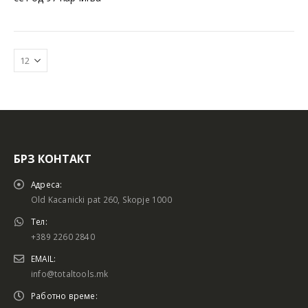
БРЗ КОНТАКТ
Батериски сет
Батериски сет
Адреса:
Old Kacanicki pat 260, Skopje 1000
Тел:
+389 2260 2840
Батериски сет Брусалица и Бормашина 20V
Батериски сет Брусалица и Бормашина 20V
EMAIL:
info@totaltools.mk
Работно време: