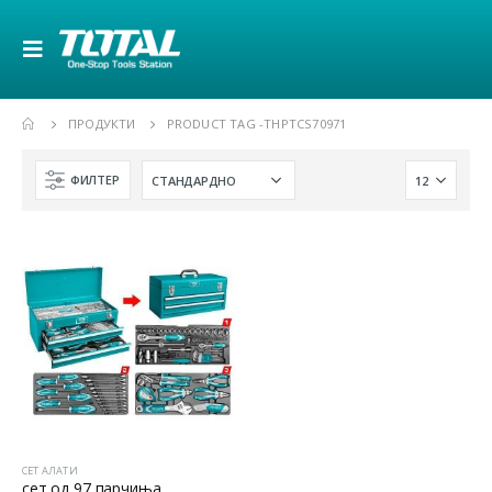
ПРОДУКТИ
PRODUCT TAG -
THPTCS70971
ФИЛТЕР
СЕТ АЛАТИ
сет од 97 парчиња