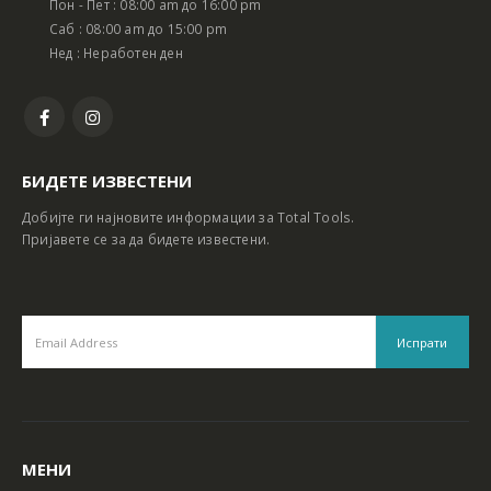
Пон - Пет : 08:00 am до 16:00 pm
Батериски сет Ротирачки Чекан и Бормашина 20V
Батериски сет Ротирачки Чекан и Бормашина 20V
Саб : 08:00 am до 15:00 pm
Нед : Неработен ден
БИДЕТЕ ИЗВЕСТЕНИ
Добијте ги најновите информации за Total Tools.
Пријавете се за да бидете известени.
МЕНИ