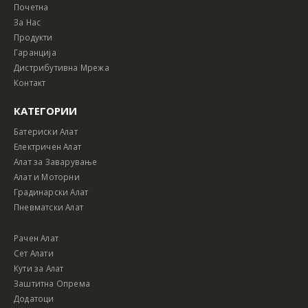
Почетна
За Нас
Продукти
Гаранција
Дистрибутивна Мрежа
Контакт
КАТЕГОРИИ
Батериски Алат
Електричен Алат
Алат за Заварување
Алат и Моторни
Градинарски Алат
Пневматски Алат
Рачен Алат
Сет Алати
Кути за Алат
Заштитна Опрема
Додатоци