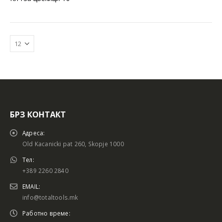
БРЗ КОНТАКТ
Батериски сет
Батериски сет
Адреса:
Old Kacanicki pat 260, Skopje 1000
Тел:
+389 2260 2840
Батериски сет Брусалица и Бормашина 20V
Батериски сет Брусалица и Бормашина 20V
EMAIL:
info@totaltools.mk
Работно време: