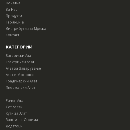
Почетна
За Нас
Продукти
Гаранција
Дистрибутивна Мрежа
Контакт
КАТЕГОРИИ
Батериски Алат
Електричен Алат
Алат за Заварување
Алат и Моторни
Градинарски Алат
Пневматски Алат
Рачен Алат
Сет Алати
Кути за Алат
Заштитна Опрема
Додатоци