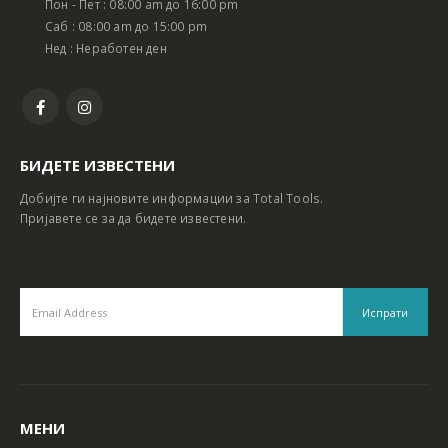
Пон - Пет : 08:00 am до 16:00 pm
Батериски сет Ротирачки Чекан и Бормашина 20V
Батериски сет Ротирачки Чекан и Бормашина 20V
Саб : 08:00 am до 15:00 pm
Нед : Неработен ден
БИДЕТЕ ИЗВЕСТЕНИ
Добијте ги најновите информации за Total Tools.
Пријавете се за да бидете известени.
МЕНИ