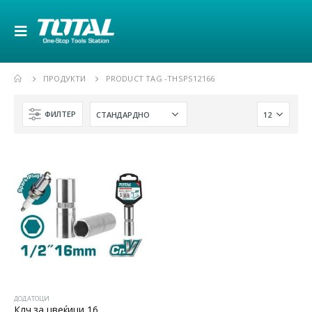
ПРОДУКТИ
PRODUCT TAG -
THSPS12166
ФИЛТЕР
ДОДАТОЦИ
Клч за цвеќици 16