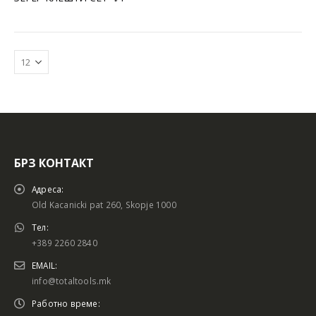
БРЗ КОНТАКТ
Батериски сет
Батериски сет
Адреса:
Old Kacanicki pat 260, Skopje 1000
Тел:
+389 2260 2840
Батериски сет Брусалица и Бормашина 20V
Батериски сет Брусалица и Бормашина 20V
EMAIL:
info@totaltools.mk
Работно време: