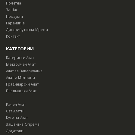
Почетна
За Нас
Продукти
Гаранција
Дистрибутивна Мрежа
Контакт
КАТЕГОРИИ
Батериски Алат
Електричен Алат
Алат за Заварување
Алат и Моторни
Градинарски Алат
Пневматски Алат
Рачен Алат
Сет Алати
Кути за Алат
Заштитна Опрема
Додатоци