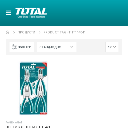
ПРОДУКТИ
PRODUCT TAG -
THT114041
ФИЛТЕР
РАЧЕН АЛАТ
ЗЕГЕР КЛЕШТИ СЕТ 4/1