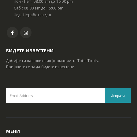
Пон - Пет : 08:00 am до 16:00 pm
Батериски сет Ротирачки Чекан и Бормашина 20V
Батериски сет Ротирачки Чекан и Бормашина 20V
Саб : 08:00 am до 15:00 pm
Нед : Неработен ден
БИДЕТЕ ИЗВЕСТЕНИ
Добијте ги најновите информации за Total Tools.
Пријавете се за да бидете известени.
МЕНИ