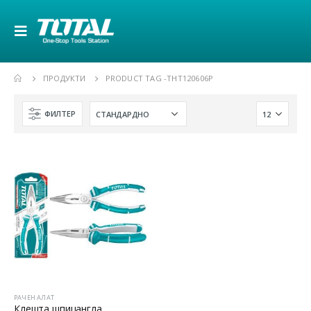
ПРОДУКТИ
PRODUCT TAG -
THT120606P
ФИЛТЕР
РАЧЕН АЛАТ
Клешта шпицангла