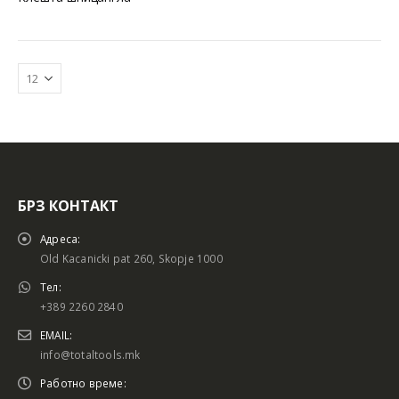
БРЗ КОНТАКТ
Батериски сет
Батериски сет
Адреса:
Old Kacanicki pat 260, Skopje 1000
Тел:
+389 2260 2840
Батериски сет Брусалица и Бормашина 20V
Батериски сет Брусалица и Бормашина 20V
EMAIL:
info@totaltools.mk
Работно време: