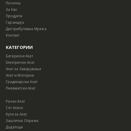
Почетна
За Нас
Продукти
Гаранција
Дистрибутивна Мрежа
Контакт
КАТЕГОРИИ
Батериски Алат
Електричен Алат
Алат за Заварување
Алат и Моторни
Градинарски Алат
Пневматски Алат
Рачен Алат
Сет Алати
Кути за Алат
Заштитна Опрема
Додатоци