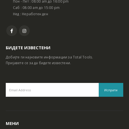
Пон - Пет : 08:00 am до 16:00 pm
Батериски сет Ротирачки Чекан и Бормашина 20V
Батериски сет Ротирачки Чекан и Бормашина 20V
Саб : 08:00 am до 15:00 pm
Нед : Неработен ден
БИДЕТЕ ИЗВЕСТЕНИ
Добијте ги најновите информации за Total Tools.
Пријавете се за да бидете известени.
МЕНИ