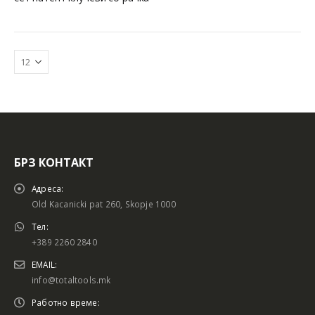
БРЗ КОНТАКТ
Батериски сет
Батериски сет
Адреса:
Old Kacanicki pat 260, Skopje 1000
Тел:
+389 2260 2840
Батериски сет Брусалица и Бормашина 20V
Батериски сет Брусалица и Бормашина 20V
EMAIL:
info@totaltools.mk
Работно време: