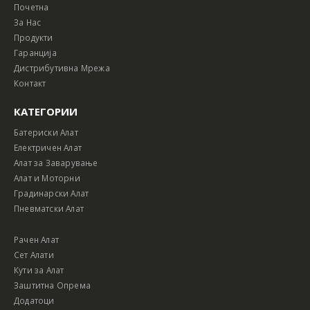
Почетна
За Нас
Продукти
Гаранција
Дистрибутивна Мрежа
Контакт
КАТЕГОРИИ
Батериски Алат
Електричен Алат
Алат за Заварување
Алат и Моторни
Градинарски Алат
Пневматски Алат
Рачен Алат
Сет Алати
Кути за Алат
Заштитна Опрема
Додатоци