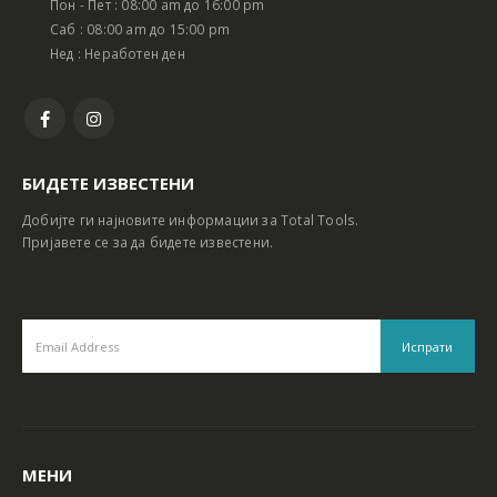
Пон - Пет : 08:00 am до 16:00 pm
Батериски сет Ротирачки Чекан и Бормашина 20V
Батериски сет Ротирачки Чекан и Бормашина 20V
Саб : 08:00 am до 15:00 pm
Нед : Неработен ден
БИДЕТЕ ИЗВЕСТЕНИ
Добијте ги најновите информации за Total Tools.
Пријавете се за да бидете известени.
МЕНИ