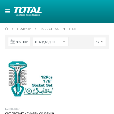
ПРОДУКТИ
PRODUCT TAG -
THT141121
ФИЛТЕР
РАЧЕН АЛАТ
сет патент клучеви со рачка