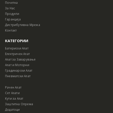
Почетна
За Нас
Продукти
Гаранција
Дистрибутивна Мрежа
Контакт
КАТЕГОРИИ
Батериски Алат
Електричен Алат
Алат за Заварување
Алат и Моторни
Градинарски Алат
Пневматски Алат
Рачен Алат
Сет Алати
Кути за Алат
Заштитна Опрема
Додатоци