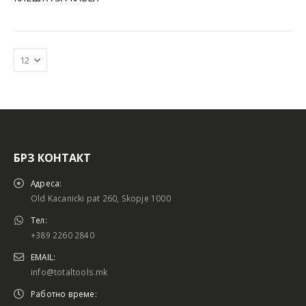
БРЗ КОНТАКТ
Батериски сет
Батериски сет
Адреса:
Old Kacanicki pat 260, Skopje 1000
Тел:
+389 2260 2840
Батериски сет Брусалица и Бормашина 20V
Батериски сет Брусалица и Бормашина 20V
EMAIL:
info@totaltools.mk
Работно време: