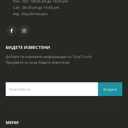
Пон - Пет : 08:00 am до 16:00 pm
Батериски сет Ротирачки Чекан и Бормашина 20V
Батериски сет Ротирачки Чекан и Бормашина 20V
Саб : 08:00 am до 15:00 pm
Нед : Неработен ден
БИДЕТЕ ИЗВЕСТЕНИ
Добијте ги најновите информации за Total Tools.
Пријавете се за да бидете известени.
МЕНИ