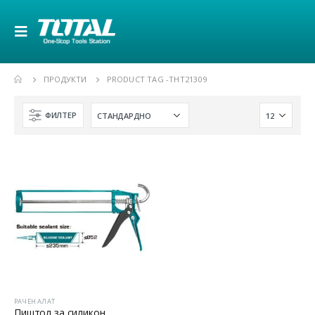
ПРОДУКТИ
PRODUCT TAG -
THT21309
ФИЛТЕР
РАЧЕН АЛАТ
Пиштол за силикон