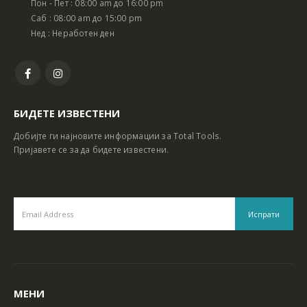
Пон - Пет : 08:00 am до 16:00 pm
Батериски сет Ротирачки Чекан и Бормашина 20V
Батериски сет Ротирачки Чекан и Бормашина 20V
Саб : 08:00 am до 15:00 pm
Нед : Неработен ден
БИДЕТЕ ИЗВЕСТЕНИ
Добијте ги најновите информации за Total Tools.
Пријавете се за да бидете известени.
МЕНИ