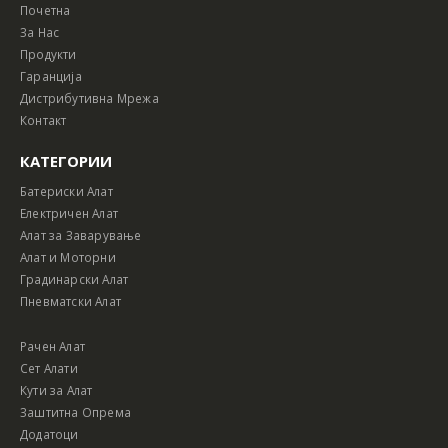
Почетна
За Нас
Продукти
Гаранција
Дистрибутивна Мрежа
Контакт
КАТЕГОРИИ
Батериски Алат
Електричен Алат
Алат за Заварување
Алат и Моторни
Градинарски Алат
Пневматски Алат
Рачен Алат
Сет Алати
Кути за Алат
Заштитна Опрема
Додатоци