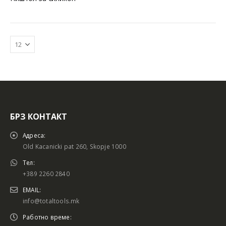
БРЗ КОНТАКТ
Батериски сет
Батериски сет
Адреса:
Old Kacanicki pat 260, Skopje 1000
Тел:
+389 2260 2840
Батериски сет Брусалица и Бормашина 20V
Батериски сет Брусалица и Бормашина 20V
EMAIL:
info@totaltools.mk
Работно време: