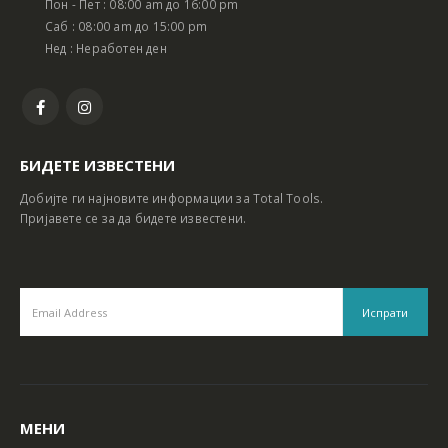
Пон - Пет : 08:00 am до 16:00 pm
Батериски сет Ротирачки Чекан и Бормашина 20V
Батериски сет Ротирачки Чекан и Бормашина 20V
Саб : 08:00 am до 15:00 pm
Нед : Неработен ден
БИДЕТЕ ИЗВЕСТЕНИ
Добијте ги најновите информации за Total Tools.
Пријавете се за да бидете известени.
МЕНИ