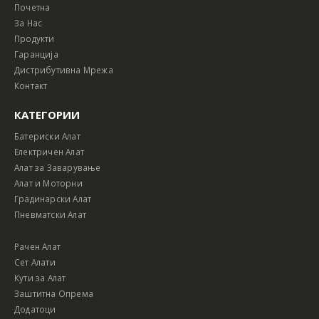
Почетна
За Нас
Продукти
Гаранција
Дистрибутивна Мрежа
Контакт
КАТЕГОРИИ
Батериски Алат
Електричен Алат
Алат за Заварување
Алат и Моторни
Градинарски Алат
Пневматски Алат
Рачен Алат
Сет Алати
Кути за Алат
Заштитна Опрема
Додатоци