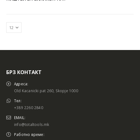
БРЗ КОНТАКТ
Батериски сет
Батериски сет
Адреса:
Old Kacanicki pat 260, Skopje 1000
Тел:
+389 2260 2840
Батериски сет Брусалица и Бормашина 20V
Батериски сет Брусалица и Бормашина 20V
EMAIL:
info@totaltools.mk
Работно време: