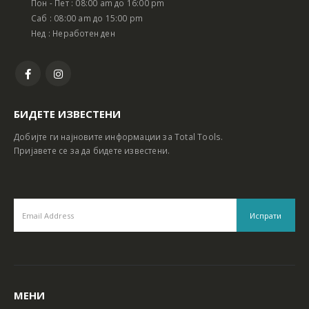
Пон - Пет : 08:00 am до 16:00 pm
Батериски сет Ротирачки Чекан и Бормашина 20V
Батериски сет Ротирачки Чекан и Бормашина 20V
Саб : 08:00 am до 15:00 pm
Нед : Неработен ден
БИДЕТЕ ИЗВЕСТЕНИ
Добијте ги најновите информации за Total Tools.
Пријавете се за да бидете известени.
МЕНИ