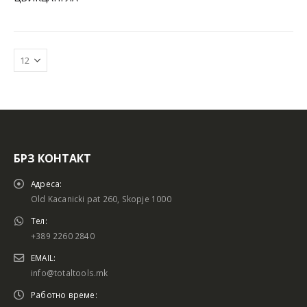
БРЗ КОНТАКТ
Батериски сет
Батериски сет
Адреса:
Old Kacanicki pat 260, Skopje 1000
Тел:
+389 2260 2840
Батериски сет Брусалица и Бормашина 20V
Батериски сет Брусалица и Бормашина 20V
EMAIL:
info@totaltools.mk
Работно време: