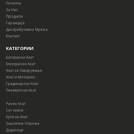
Почетна
За Нас
Продукти
Гаранција
Дистрибутивна Мрежа
Контакт
КАТЕГОРИИ
Батериски Алат
Електричен Алат
Алат за Заварување
Алат и Моторни
Градинарски Алат
Пневматски Алат
Рачен Алат
Сет Алати
Кути за Алат
Заштитна Опрема
Додатоци