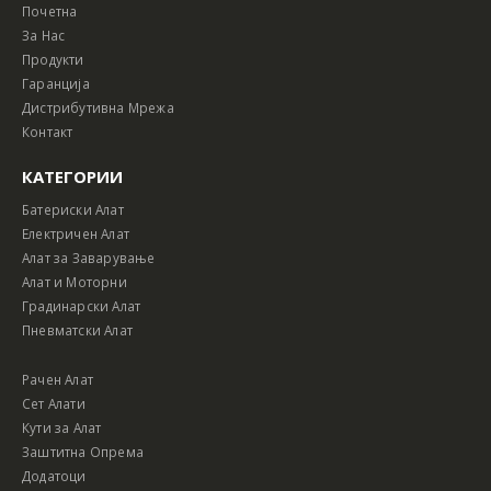
Почетна
За Нас
Продукти
Гаранција
Дистрибутивна Мрежа
Контакт
КАТЕГОРИИ
Батериски Алат
Електричен Алат
Алат за Заварување
Алат и Моторни
Градинарски Алат
Пневматски Алат
Рачен Алат
Сет Алати
Кути за Алат
Заштитна Опрема
Додатоци