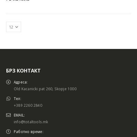
БРЗ КОНТАКТ
Батериски сет
Батериски сет
Адреса:
Old Kacanicki pat 260, Skopje 1000
Тел:
+389 2260 2840
Батериски сет Брусалица и Бормашина 20V
Батериски сет Брусалица и Бормашина 20V
EMAIL:
info@totaltools.mk
Работно време: