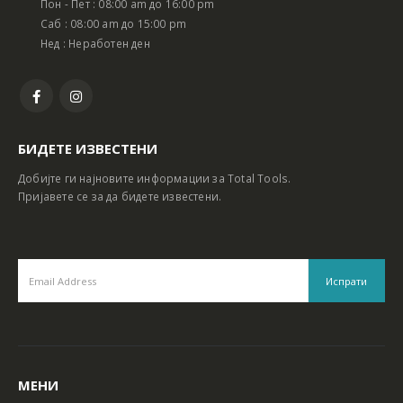
Пон - Пет : 08:00 am до 16:00 pm
Батериски сет Ротирачки Чекан и Бормашина 20V
Батериски сет Ротирачки Чекан и Бормашина 20V
Саб : 08:00 am до 15:00 pm
Нед : Неработен ден
БИДЕТЕ ИЗВЕСТЕНИ
Добијте ги најновите информации за Total Tools.
Пријавете се за да бидете известени.
МЕНИ