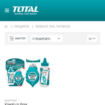
ПРОДУКТИ
PRODUCT TAG -
THT661301
ФИЛТЕР
ДОДАТОЦИ
Коноп со боја