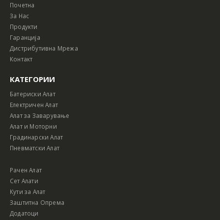
Почетна
За Нас
Продукти
Гаранција
Дистрибутивна Мрежа
Контакт
КАТЕГОРИИ
Батериски Алат
Електричен Алат
Алат за Заварување
Алат и Моторни
Градинарски Алат
Пневматски Алат
Рачен Алат
Сет Алати
Кути за Алат
Заштитна Опрема
Додатоци