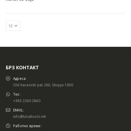
БРЗ КОНТАКТ
Батериски сет
Батериски сет
Адреса:
Old Kacanicki pat 260, Skopje 1000
Тел:
+389 2260 2840
Батериски сет Брусалица и Бормашина 20V
Батериски сет Брусалица и Бормашина 20V
EMAIL:
info@totaltools.mk
Работно време: