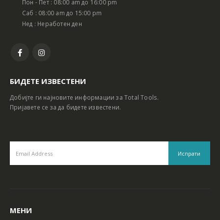
Пон - Пет : 08:00 am до 16:00 pm
Батериски сет Ротирачки Чекан и Бормашина 20V
Батериски сет Ротирачки Чекан и Бормашина 20V
Саб : 08:00 am до 15:00 pm
Нед : Неработен ден
БИДЕТЕ ИЗВЕСТЕНИ
Добијте ги најновите информации за Total Tools.
Пријавете се за да бидете известени.
МЕНИ