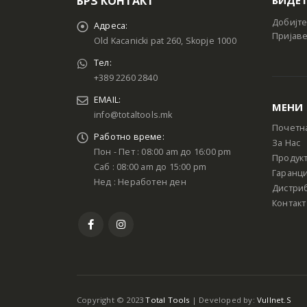
БРЗ КОНТАКТ
Добијте
Адреса:
Пријаве
Old Kacanicki pat 260, Skopje 1000
Тел:
+389 2260 2840
EMAIL:
МЕНИ
info@totaltools.mk
Почетн
Работно време:
За Нас
Пон - Пет : 08:00 am до 16:00 pm
Продук
Саб : 08:00 am до 15:00 pm
Гаранци
Нед : Неработен ден
Дистри
Контакт
Copyright © 2023
Total Tools
| Developed by:
Vullnet.S