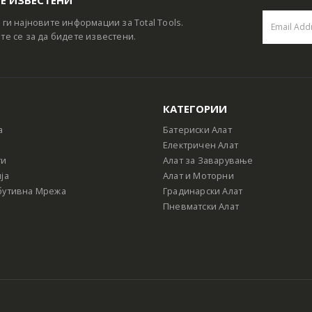
 ги најновите информации за Total Tools.
те се за да бидете известени.
КАТЕГОРИИ
а
Батериски Алат
Електричен Алат
ти
Алат за Заварување
ја
Алат и Моторни
бутивна Мрежа
Градинарски Алат
Пневматски Алат