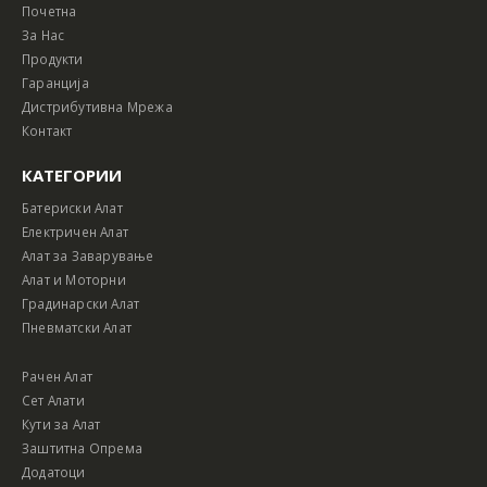
Почетна
За Нас
Продукти
Гаранција
Дистрибутивна Мрежа
Контакт
КАТЕГОРИИ
Батериски Алат
Електричен Алат
Алат за Заварување
Алат и Моторни
Градинарски Алат
Пневматски Алат
Рачен Алат
Сет Алати
Кути за Алат
Заштитна Опрема
Додатоци