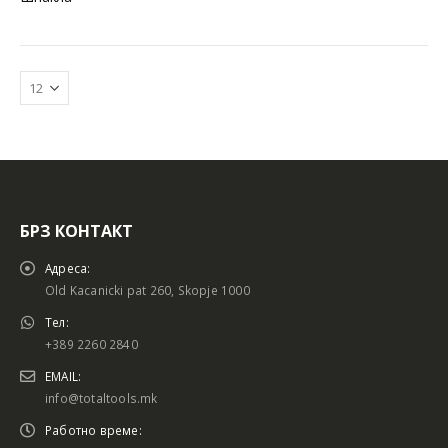
БРЗ КОНТАКТ
Батериски сет
Батериски сет
Адреса:
Old Kacanicki pat 260, Skopje 1000
Тел:
+389 2260 2840
Батериски сет Брусалица и Бормашина 20V
Батериски сет Брусалица и Бормашина 20V
EMAIL:
info@totaltools.mk
Работно време: