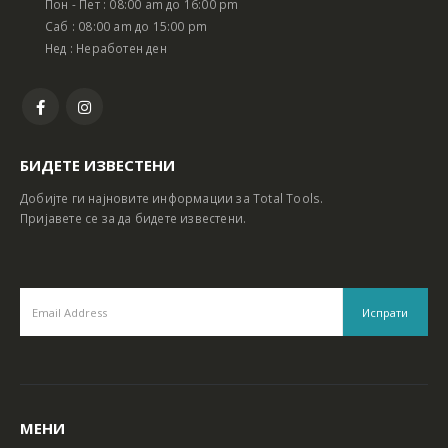
Пон - Пет : 08:00 am до 16:00 pm
Батериски сет Ротирачки Чекан и Бормашина 20V
Батериски сет Ротирачки Чекан и Бормашина 20V
Саб : 08:00 am до 15:00 pm
Нед : Неработен ден
БИДЕТЕ ИЗВЕСТЕНИ
Добијте ги најновите информации за Total Tools.
Пријавете се за да бидете известени.
МЕНИ