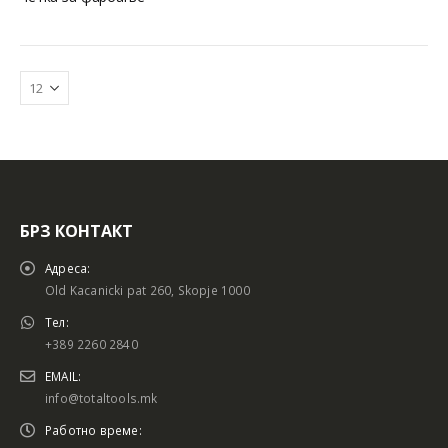
БРЗ КОНТАКТ
Батериски сет
Батериски сет
Адреса:
Old Kacanicki pat 260, Skopje 1000
Тел:
+389 2260 2840
Батериски сет Брусалица и Бормашина 20V
Батериски сет Брусалица и Бормашина 20V
EMAIL:
info@totaltools.mk
Работно време: