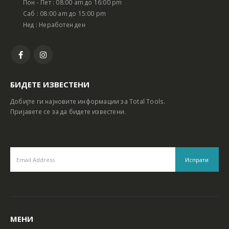
Пон - Пет : 08:00 am до 16:00 pm
Батериски сет Ротирачки Чекан и Бормашина 20V
Батериски сет Ротирачки Чекан и Бормашина 20V
Саб : 08:00 am до 15:00 pm
Нед : Неработен ден
БИДЕТЕ ИЗВЕСТЕНИ
Добијте ги најновите информации за Total Tools.
Пријавете се за да бидете известени.
МЕНИ