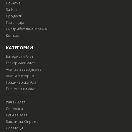
Почетна
За Нас
Продукти
Гаранција
Дистрибутивна Мрежа
Контакт
КАТЕГОРИИ
Батериски Алат
Електричен Алат
Алат за Заварување
Алат и Моторни
Градинарски Алат
Пневматски Алат
Рачен Алат
Сет Алати
Кути за Алат
Заштитна Опрема
Додатоци