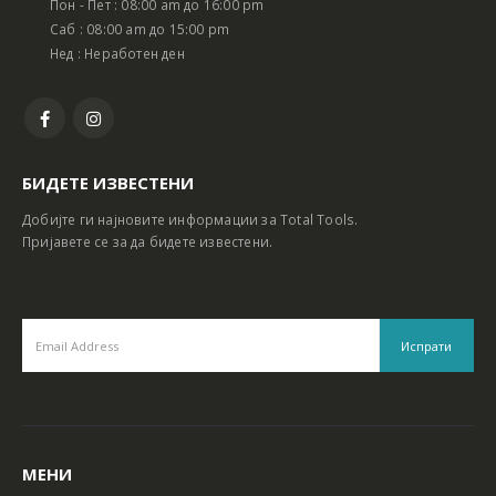
Пон - Пет : 08:00 am до 16:00 pm
Батериски сет Ротирачки Чекан и Бормашина 20V
Батериски сет Ротирачки Чекан и Бормашина 20V
Саб : 08:00 am до 15:00 pm
Нед : Неработен ден
БИДЕТЕ ИЗВЕСТЕНИ
Добијте ги најновите информации за Total Tools.
Пријавете се за да бидете известени.
МЕНИ