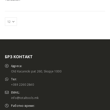
БРЗ КОНТАКТ
Батериски сет
Батериски сет
Адреса:
Old Kacanicki pat 260, Skopje 1000
Тел:
+389 2260 2840
Батериски сет Брусалица и Бормашина 20V
Батериски сет Брусалица и Бормашина 20V
EMAIL:
info@totaltools.mk
Работно време: