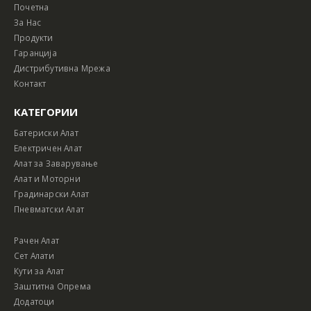
Почетна
За Нас
Продукти
Гаранција
Дистрибутивна Мрежа
Контакт
КАТЕГОРИИ
Батериски Алат
Електричен Алат
Алат за Заварување
Алат и Моторни
Градинарски Алат
Пневматски Алат
Рачен Алат
Сет Алати
Кути за Алат
Заштитна Опрема
Додатоци