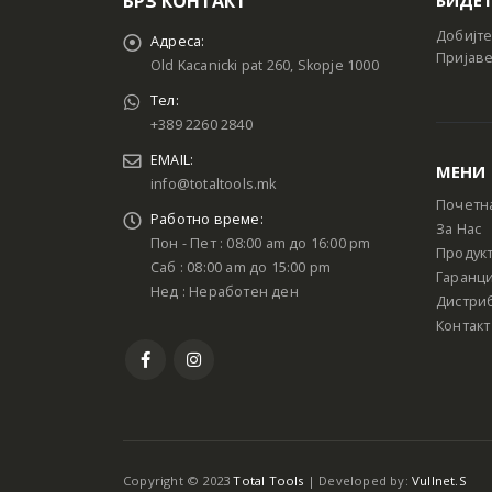
БРЗ КОНТАКТ
Добијте
Адреса:
Пријаве
Old Kacanicki pat 260, Skopje 1000
Тел:
+389 2260 2840
EMAIL:
МЕНИ
info@totaltools.mk
Почетн
Работно време:
За Нас
Пон - Пет : 08:00 am до 16:00 pm
Продук
Саб : 08:00 am до 15:00 pm
Гаранци
Нед : Неработен ден
Дистри
Контакт
Copyright © 2023
Total Tools
| Developed by:
Vullnet.S