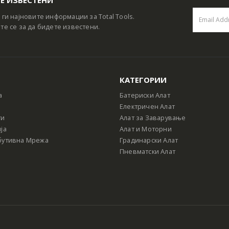
 ги најновите информации за Total Tools.
те се за да бидете известени.
КАТЕГОРИИ
а
Батериски Алат
Електричен Алат
ти
Алат за Заварување
ја
Алат и Моторни
бутивна Мрежа
Градинарски Алат
Пневматски Алат