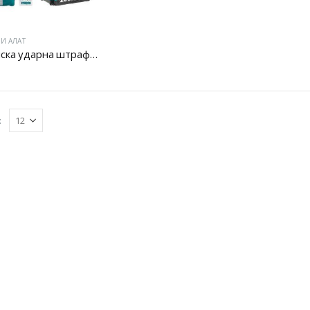
И АЛАТ
Батериска ударна штрафилица
: