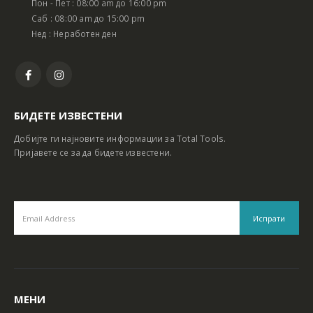
Пон - Пет : 08:00 am до 16:00 pm
Батериски сет Ротирачки Чекан и Бормашина 20V
Батериски сет Ротирачки Чекан и Бормашина 20V
Саб : 08:00 am до 15:00 pm
Нед : Неработен ден
БИДЕТЕ ИЗВЕСТЕНИ
Добијте ги најновите информации за Total Tools.
Пријавете се за да бидете известени.
МЕНИ