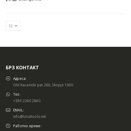
БРЗ КОНТАКТ
Батериски сет
Батериски сет
Адреса:
Old Kacanicki pat 260, Skopje 1000
Тел:
+389 2260 2840
Батериски сет Брусалица и Бормашина 20V
Батериски сет Брусалица и Бормашина 20V
EMAIL:
info@totaltools.mk
Работно време: