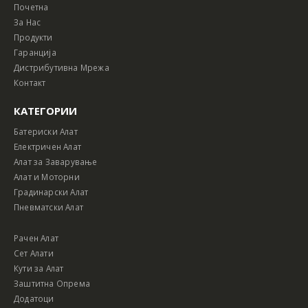
Почетна
За Нас
Продукти
Гаранција
Дистрибутивна Мрежа
Контакт
КАТЕГОРИИ
Батериски Алат
Електричен Алат
Алат за Заварување
Алат и Моторни
Градинарски Алат
Пневматски Алат
Рачен Алат
Сет Алати
Кути за Алат
Заштитна Опрема
Додатоци