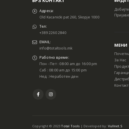
БРЗ КОНТАКТ
Добијте
Адреса:
Пријаве
Old Kacanicki pat 260, Skopje 1000
Тел:
+389 2260 2840
EMAIL:
МЕНИ
info@totaltools.mk
Почетн
Работно време:
За Нас
Пон - Пет : 08:00 am до 16:00 pm
Продук
Саб : 08:00 am до 15:00 pm
Гаранци
Нед : Неработен ден
Дистри
Контакт
Copyright © 2023
Total Tools
| Developed by:
Vullnet.S