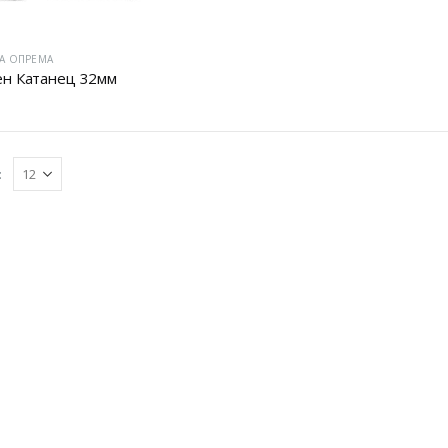
А ОПРЕМА
н Катанец 32мм
: