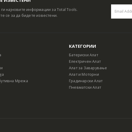
 ги најновите информации за Total Tools.
те се за да бидете известени.
КАТЕГОРИИ
а
Батериски Алат
Електричен Алат
ти
Алат за Заварување
ја
Алат и Моторни
бутивна Мрежа
Градинарски Алат
Пневматски Алат