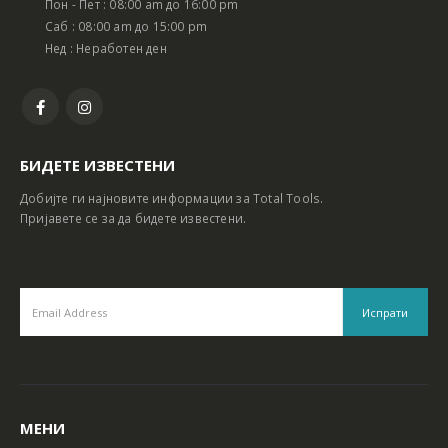
Пон - Пет : 08:00 am до 16:00 pm
Батериски сет Ротирачки Чекан и Бормашина 20V
Батериски сет Ротирачки Чекан и Бормашина 20V
Саб : 08:00 am до 15:00 pm
Нед : Неработен ден
БИДЕТЕ ИЗВЕСТЕНИ
Добијте ги најновите информации за Total Tools.
Пријавете се за да бидете известени.
МЕНИ