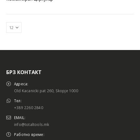
БРЗ КОНТАКТ
Батериски сет
Батериски сет
Адреса:
Old Kacanicki pat 260, Skopje 1000
Тел:
+389 2260 2840
Батериски сет Брусалица и Бормашина 20V
Батериски сет Брусалица и Бормашина 20V
EMAIL:
info@totaltools.mk
Работно време: