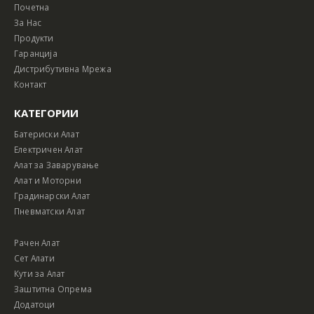
Почетна
За Нас
Продукти
Гаранција
Дистрибутивна Мрежа
Контакт
КАТЕГОРИИ
Батериски Алат
Електричен Алат
Алат за Заварување
Алат и Моторни
Градинарски Алат
Пневматски Алат
Рачен Алат
Сет Алати
Кути за Алат
Заштитна Опрема
Додатоци