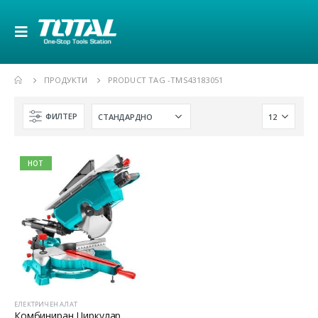
ПРОДУКТИ
PRODUCT TAG -
TMS43183051
ФИЛТЕР
HOT
ЕЛЕКТРИЧЕН АЛАТ
Комбиниран Циркулар