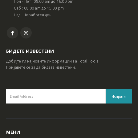
Пон - Пет : 08:00 am до 16:00 pm
Батериски сет Ротирачки Чекан и Бормашина 20V
Батериски сет Ротирачки Чекан и Бормашина 20V
Саб : 08:00 am до 15:00 pm
Нед : Неработен ден
БИДЕТЕ ИЗВЕСТЕНИ
Добијте ги најновите информации за Total Tools.
Пријавете се за да бидете известени.
МЕНИ