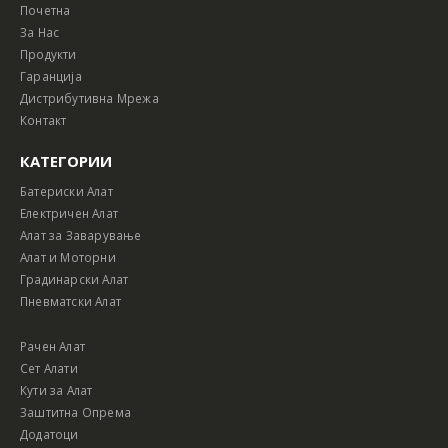
Почетна
За Нас
Продукти
Гаранција
Дистрибутивна Мрежа
Контакт
КАТЕГОРИИ
Батериски Алат
Електричен Алат
Алат за Заварување
Алат и Моторни
Градинарски Алат
Пневматски Алат
Рачен Алат
Сет Алати
Кути за Алат
Заштитна Опрема
Додатоци