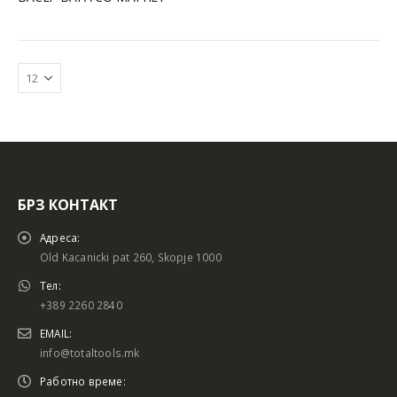
БРЗ КОНТАКТ
Батериски сет
Батериски сет
Адреса:
Old Kacanicki pat 260, Skopje 1000
Тел:
+389 2260 2840
Батериски сет Брусалица и Бормашина 20V
Батериски сет Брусалица и Бормашина 20V
EMAIL:
info@totaltools.mk
Работно време: