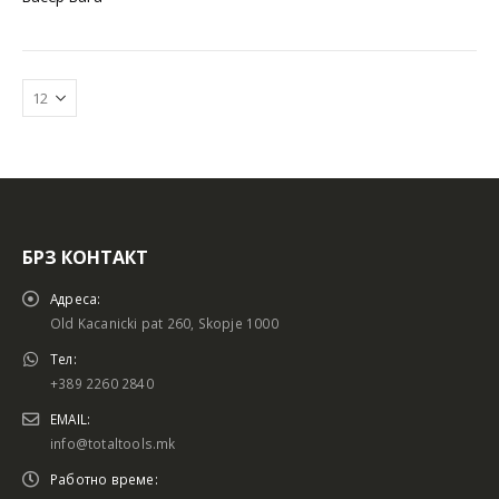
БРЗ КОНТАКТ
Батериски сет
Батериски сет
Адреса:
Old Kacanicki pat 260, Skopje 1000
Тел:
+389 2260 2840
Батериски сет Брусалица и Бормашина 20V
Батериски сет Брусалица и Бормашина 20V
EMAIL:
info@totaltools.mk
Работно време: