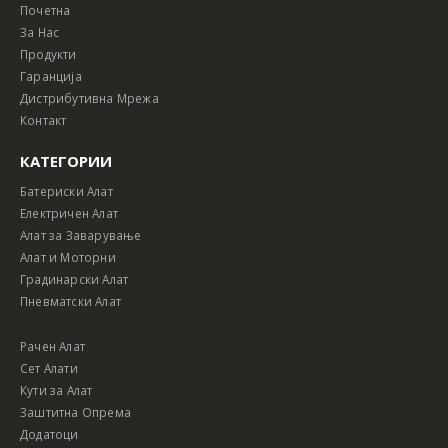
Почетна
За Нас
Продукти
Гаранција
Дистрибутивна Мрежа
Контакт
КАТЕГОРИИ
Батериски Алат
Електричен Алат
Алат за Заварување
Алат и Моторни
Градинарски Алат
Пневматски Алат
Рачен Алат
Сет Алати
Кути за Алат
Заштитна Опрема
Додатоци