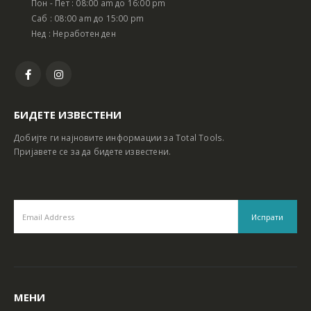
Пон - Пет : 08:00 am до 16:00 pm
Батериски сет Ротирачки Чекан и Бормашина 20V
Батериски сет Ротирачки Чекан и Бормашина 20V
Саб : 08:00 am до 15:00 pm
Нед : Неработен ден
БИДЕТЕ ИЗВЕСТЕНИ
Добијте ги најновите информации за Total Tools.
Пријавете се за да бидете известени.
МЕНИ